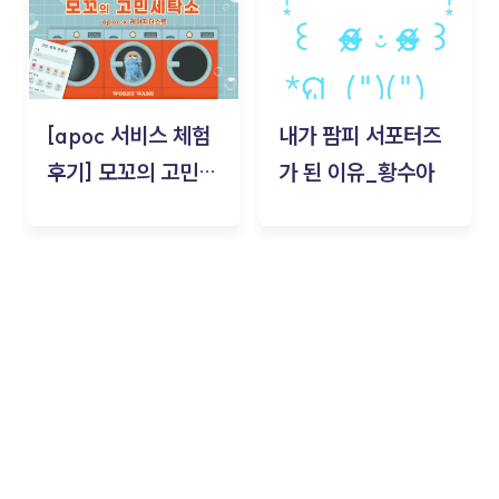
[apoc 서비스 체험
내가 팜피 서포터즈
후기] 모꼬의 고민세
가 된 이유_황수아
탁소_황수아