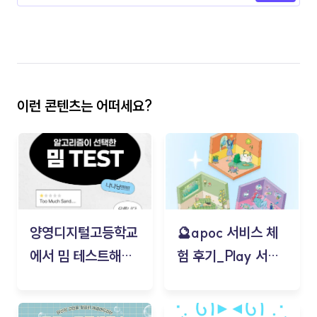
이런 콘텐츠는 어떠세요?
양영디지털고등학교
🔮apoc 서비스 체
에서 밈 테스트해보
험 후기_Play 서비
기!
스(무드룸 테스트) -
김태현