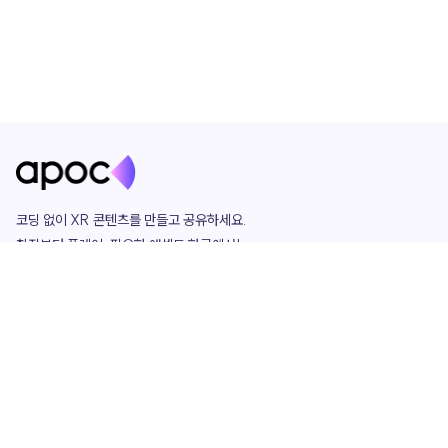
코딩 없이 XR 콘텐츠를 만들고 공유하세요. 

창작부터 플레이, 필요한 애셋도 한곳에서!

그리고 커뮤니티에서 함께하는 즐거움까지 

언제나 apoc이 함께합니다.
apoc