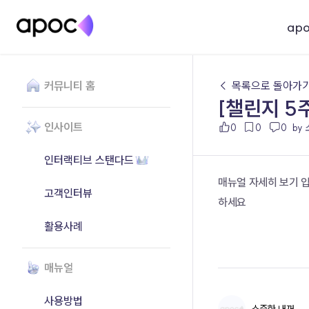
ap
커뮤니티 홈
← 목록으로 돌아가
[챌린지 5
인사이트
0
0
0
by
인터랙티브 스탠다드
매뉴얼 자세히 보기 
고객인터뷰
하세요
활용사례
매뉴얼
사용방법