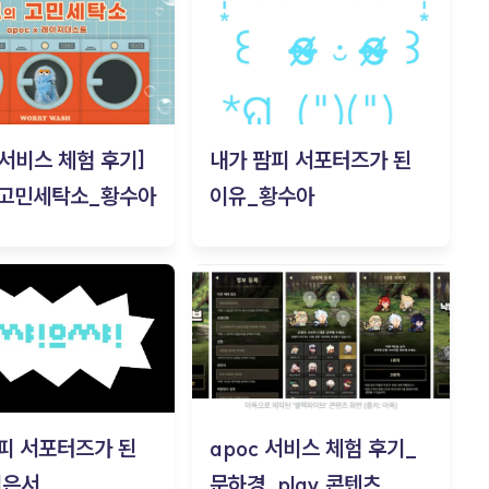
c 서비스 체험 후기]
내가 팜피 서포터즈가 된
 고민세탁소_황수아
이유_황수아
피 서포터즈가 된
apoc 서비스 체험 후기_
김은서
문하경_play 콘텐츠