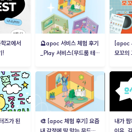
등학교에서
🔮apoc 서비스 체험 후기
[apo
!
_Play 서비스(무드룸 테스
모꼬의
트) - 김태현
터즈가 된
🎨 [apoc 체험 후기] 요즘
내가 팜
내 감정에 딱 맞는 무드룸
이유_