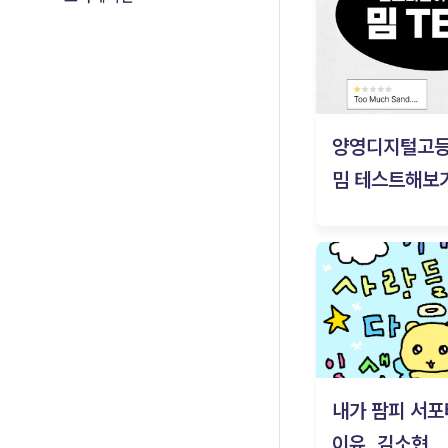
양영디지털고
밈 테스트해보기
내가 팜피 서포
이유_김소현