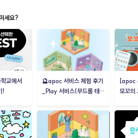
어떠세요?
등학교에서
🔮apoc 서비스 체험 후기
[apo
!
_Play 서비스(무드룸 테스
모꼬의
트) - 김태현