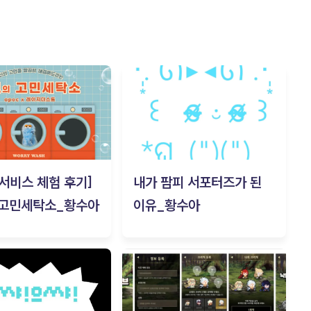
c 서비스 체험 후기]
내가 팜피 서포터즈가 된
 고민세탁소_황수아
이유_황수아