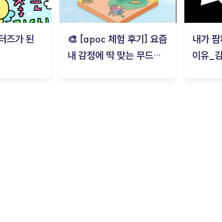
터즈가 된
🎨 [apoc 체험 후기] 요즘
내가 팜
내 감정에 딱 맞는 무드룸
이유_
은? | ‘무드룸 테스트’ 솔직
후기_김은서