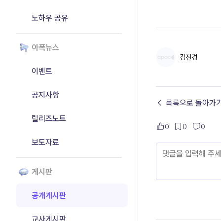
노하우 공유
아폭뉴스
김진경
이벤트
공지사항
← 목록으로 돌아가
릴리즈노트
0
0
0
보도자료
게시판
공개게시판
교사게시판