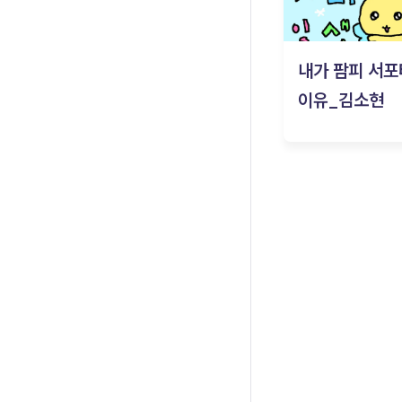
내가 팜피 서포
이유_김소현