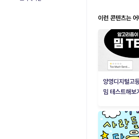
이런 콘텐츠는 
양영디지털고
밈 테스트해보기