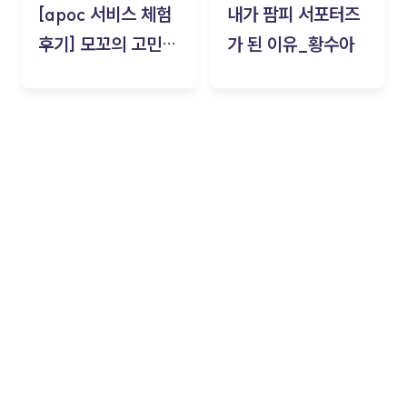
[apoc 서비스 체험
내가 팜피 서포터즈
후기] 모꼬의 고민세
가 된 이유_황수아
탁소_황수아