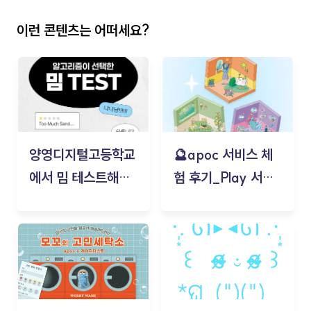
이런 콘텐츠는 어떠세요?
양영디지털고등학교
🔮apoc 서비스 체
에서 밈 테스트해보
험 후기_Play 서비
기!
스(무드룸 테스트) -
김태현