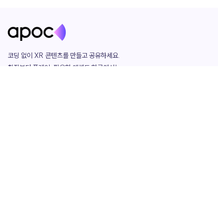
코딩 없이 XR 콘텐츠를 만들고 공유하세요. 

창작부터 플레이, 필요한 애셋도 한곳에서!

그리고 커뮤니티에서 함께하는 즐거움까지 

언제나 apoc이 함께합니다.
apoc
portfolio
마켓플레이스
요금제
play
studio