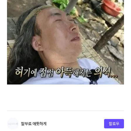
할부로 애틋하게
팔로우