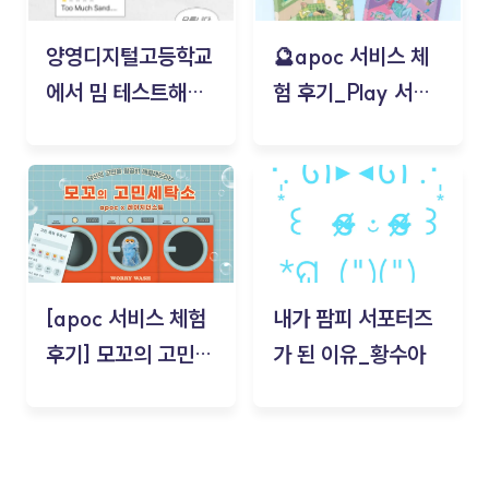
양영디지털고등학교
🔮apoc 서비스 체
에서 밈 테스트해보
험 후기_Play 서비
기!
스(무드룸 테스트) -
김태현
[apoc 서비스 체험
내가 팜피 서포터즈
후기] 모꼬의 고민세
가 된 이유_황수아
탁소_황수아