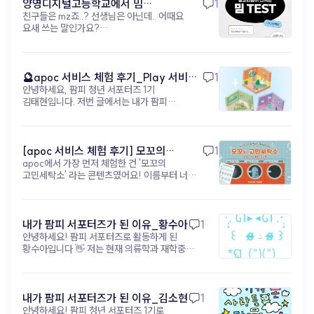
shoplive) 자극적인 숏폼 하나로 브랜드를
양영디지털고등학교에서 밈
1
지금, 진짜 경쟁력은 아이디어 (▲ 이미지 출처:
각인시키는 시대는 끝났어요. 이제는 짧은 영상이
친구들은 mz죠..? 선생님은 아닌데.. 어때요
테스트해보기!
유튜브 @골아파덕) 과거에는 고가 장비나 고급 편집
고객의 발걸음을 멈추게 했다면, 그다음을 준비해야
요새 쓰는 말인가요?
기술을 가진 제작자만이 영상 시장을 주도했지만
해요. 머무르고, 탐험하고, 관계를 맺을 수 있는 '진짜
https://www.apoc.day/d/9wDf7GmtV8
이제는 Runway, Sora, VEO3, apoc 같은 AI 및
공간' 을요. 이때 필요한 건 거창한 예산도, 대형
영상 도구 가 누구에게나 공개되어 있습니다. 기술적
캠페인도 아니에요. ‘고객 여정’ 을 설계할 수 있는
차별점이 거의 사라진 현시점에서 영상 콘텐츠의
콘텐츠 구조 와 경험 설계 도구 입니다. 아폭(apoc)
🔮apoc 서비스 체험 후기_Play 서비스
1
성공은 아이디어와 실행 속도 에 달려있습니다.
을 활용하면, 숏폼으로 유입된 고객을 인터랙티브 웹,
안녕하세요, 팜피 청년 서포터즈 1기
(무드룸 테스트) - 김태현
얼마나 독창적인 아이디어 를 내고, 얼마나 빠르게 그
미니게임, 디지털 쇼룸 같은 ‘브랜드 경험 공간’ 으로
김태현입니다. 저번 글에서는 내가 팜피
아이디어를 영상으로 구현 하며, 또 그 영상을 소비자
자연스럽게 이끌 수 있어요. 브랜드 메시지를
서포터즈가 된 지원 동기와 활동 포부에 대해
반응에 맞춰 어떻게 개선 하는지가 콘텐츠 경쟁력의
소비자가 ‘직접 탐험’ 하게 만드는 거죠. 핵심은
작성해봤었는데, 이번 글에서는 아폭 서비스에
핵심 이 되었습니다. 기술적 차별점이 사라진 지금,
고객이 브랜드를 ‘탐험’ 하고 ‘해석’ 하게 만드는 구조
대한 체험 후기를 작성해보려고 합니다! 내가
성공의 핵심은 무엇일까요? 독창적인 아이디어
설계 입니다. 지금은 단순한 스크롤 속 콘텐츠가
팜피 서포터즈가 된 이후로 아폭(apoc)의
[apoc 서비스 체험 후기] 모꼬의
1
남들이 생각하지 못한, 우리 브랜드만의 독창적인
아니라, 브랜드와의 관계를 설계할 수 있는 콘텐츠
‘오늘의 기분은? 무드 테스트’ 콘텐츠를 직접
아이디어를 구상하는 능력 빠른 실행 및 테스트
apoc에서 가장 먼저 체험한 건 '모꼬의
고민세탁소_황수아
구조가 필요한 시점이에요. 숏폼이 초대장이라면,
체험해봤다. 처음에는 가볍게 참여할 수 있는
아이디어를 곧바로 영상으로 만들어 시장의 반응을
고민세탁소' 라는 콘텐츠였어요! 이름부터 너무
이제 우리만의 파티장을 열 차례입니다. 브랜드를
감정 테스트 정도라고 생각했는데, 실제로
빠르게 테스트하는 속도 데이터 기반 개선 소비자
귀엽지 않나요?🐾 고민을 세탁기에 넣어서
‘기억’으로 연결하고 싶다면, 지금부터 콘텐츠의
경험해보니 생각보다 몰입감이 높았고 꽤 인상
반응 데이터를 분석하여 무엇이 효과가 있는지
'세탁'해준다는 콘셉트인데, 실제로 해보니
구조를 설계해보세요! ▸ apoc 콘텐츠 제작 바로가기:
깊었다. 특히 질문 구성이 단순히 결과를 맞히기
파악하고 다음 콘텐츠에 즉시 반영하는 능력 즉, 누가
생각보다 훨씬 몰입감이 있었어요. 📋 이용
https://studio.apoc.day/#/
위한 테스트라기보다, 현재 내 감정 상태를
더 창의적으로 실험 하고, 더 빠르게 실행 하며, 더
방법은 이렇게 진행돼요! 1. 시작 화면에서
내가 팜피 서포터즈가 된 이유_황수아
1
자연스럽게 돌아보게 만든다는 점이
현명하게 개선 하는가가 지금 시대의 진짜
'시작하기' 버튼 클릭 2. 고민 세탁 주문서 작성
안녕하세요! 팜피 서포터즈로 활동하게 된
흥미로웠다. “지금 내가 가장 하고 싶은
경쟁력입니다. 상상이 콘텐츠가 되는 시대, 이제는
— 이름, 현재 상태(화남/슬픔/우울/불안/
황수아입니다 👋 저는 현재 의류학과 재학중인
행동은?” 같은 질문들은 평소 무심코 지나쳤던
실행이 관건입니다 (▲ 이미지 출처: 유튜브 @
현타), 세탁 방법(약하게/강하게/비틀기/삶음),
학생입니다! 의류학과에서 공부하다 보면
감정이나 욕구를 다시 인식하게 해주는
유리과일) AI 영상 제작은 더 이상 낯선 미래 기술이
고민 내용 입력 3. '주문하기' 누르면 세탁기가
자연스럽게 '소비자가 옷을 더 실감나게 경험할
느낌이었다. 나는 평소에도 자아성찰이나 감정
아니에요. 기획자의 상상력을 현실로 만들고,
돌아가면서 고민을 세탁해줘요 🌀 4. 세탁 완료
수 없을까?'라는 고민을 하게 되는데요, 그 답을
기록에 관심이 많은 편인데, 테스트를
브랜드의 메시지를 가장 새롭게 전달하는 차세대
후 맞춤 고민 해결법을 받아볼 수 있어요! 저는
팜피의 apoc에서 찾았어요. 코딩이나 전문
내가 팜피 서포터즈가 된 이유_김소현
1
진행하면서 ‘생각보다 지금 내 상태를 잘
콘텐츠 제작 도구 입니다. 이러한 흐름은 단순한 영상
과제가 너무 많아서 힘들때 해봤는데, 상태는
디자인 툴 없이도 누구나 웹에서 AR·VR·3D
안녕하세요! 팜피 청년 서포터즈 1기로