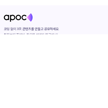
코딩 없이 XR 콘텐츠를 만들고 공유하세요. 

창작부터 플레이, 필요한 애셋도 한곳에서!

그리고 커뮤니티에서 함께하는 즐거움까지 

언제나 apoc이 함께합니다.
apoc
portfolio
마켓플레이스
요금제
play
studio