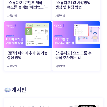
아니라 파트너 (▲ 이미지 출처: 뤼튼) 이 AI 비서의
시작한 인지, 관계로 이어지려면? (▲ 이미지 출처:
[스튜디오] 콘텐츠 제작
[스튜디오] 값 사용방법:
특히 소규모 브랜드나 개인 크리에이터에게는 큰
가장 큰 매력은, 사용자의 업무 스타일과 피드백에
포춘코리아) 숏폼은 ‘시작점’ 으로는 매우
속도를 높이는 ‘애셋뱅크’
생성 및 설정 방법
부담이었죠. 하지만 최근 등장한 VEO3, Runway,
맞춰 점점 똑똑해 진다는 점이에요. 사용자가 보내는
효과적이에요. 초단 시간에 브랜드 로고를 보여주고,
활용법
Sora 같은 AI 기반 비디오 생성 도구 들은 텍스트 한
명령과 데이터를 학습하며, 더 나은 결과물을
분위기를 전달하고, 관심을 유도할 수 있죠. 하지만
사용방법
사용방법
줄만 입력 하면 영상으로 즉시 변환 해 줍니다. 이제
만들어내고, 업무 효율을 극대화하죠. 즉, 일방적인
그것만으로 브랜드에 대한 애정을 쌓기엔
‘조선시대 K-POP 아이돌 만들어줘’ 같은 엉뚱한
기계가 아닌 ‘함께 만들어가는 파트너’ 입니다. 이
역부족입니다. 사람들은 ‘본 적 있다’는 느낌은 가질
상상도 몇 분 만에 현실감 있는 영상 으로 구현됩니다.
과정에서 1인 기업가는 AI와 소통하며, 자신만의
수 있지만, 그게 브랜드로 이어지진 않아요. 진짜 팬이
촬영과 편집에 쏟던 에너지를 오롯이 아이디어
업무 시스템과 팬과의 관계를 키워갑니다. AI 활용
되려면, 한 번의 노출이 아니라 ‘브랜드와의 경험’ 이
기획에만 집중 할 수 있게 된 것입니다. 이는 기획자나
성공의 비밀 (▲ 이미지 출처: 지티티코리아) 이제
필요하죠. 많은 브랜드들이 이 지점에서 길을
마케터가 직접 영상 감독이 되어 아이디어를 즉시
AI는 거창하고 복잡한 기술이 아닙니다. 오히려 ‘일
잃습니다. 어떻게 더 깊은 관계로 연결 할 수 있을지,
테스트하고 실행할 수 있는 환경 이 열렸음을
잘하는’ 1인 기업가들이 가장 먼저 손에 넣는 실전형
‘인지 → 탐색 → 애착’ 으로 이어지는 여정을 만들기
의미합니다. Z세대가 주도하는 AI 영상 콘텐츠
도구 로 진화하고 있죠. 반복 업무에 시간을 쏟느라
위해 어떤 콘텐츠 전략이 필요한지 고민하게 되죠.
트렌드 (▲ 이미지 출처: 유튜브 @골아파덕)
정작 중요한 결정에 집중하지 못하고 있다면,
이젠 '초대장'과 '파티장'을 구분할 때 (▲ 이미지
예전에는 완벽한 영상 완성도가 최우선이었지만,
[동작] 타이머 추가 및 기능
[스튜디오] 요소 그룹 후
당신에게 필요한 건 거창한 혁신 이 아니라, 똑똑하고
출처: shoplive) 최근 콘텐츠를 잘 활용하는
요즘 소비자들은 다릅니다. 오히려 ‘독특함’, ‘기대와
설정 방법
동작 추가하는 법
친근한 ‘AI 비서’ 한 명 일지도 모릅니다. 예산, 인력,
브랜드일수록 숏폼을 ‘완결된 콘텐츠’가 아닌 ‘관심을
다른 반전’ 이 소비자들의 관심을 끌고 있습니다. 실제
시간이 부족하다는 이유로 늘 “나중에”만 외치고
유도하는 초대장’ 으로 사용해요. "우리 브랜드, 좀
많은 제작자들이 AI가 만들어낸 독특한 결과물 을
있었다면, 지금 바로 apoc을 써보세요. 당신의
사용방법
사용방법
재밌지 않아?" 이렇게 감각적인 숏폼으로 호기심을
그대로 활용하거나, 의도적으로 AI가 틀리게
머릿속에 있는 아이디어를 실행으로 옮겨줄 가장
자극한 다음, 고객이 더 오래 머무를 수 있는 별도의
작동하도록 유도해서 재밌는 효과 를 내기도 합니다.
빠르고, 가장 쉬운 방법 이 될 거예요! ▸ apoc 콘텐츠
‘브랜드 공간’을 마련합니다. 이 공간은 단순한 랜딩
부자연스러움과 특이함을 유머 코드로 승화시킨
제작 바로가기: https://studio.apoc.day/#/
페이지가 아니라, 브랜드 세계관을 탐험할 수 있는
영상들은 "이상한데 계속 보게 되네"라는 반응을
인터랙티브 콘텐츠 로 구성돼야 해요. 웹 기반 게임,
이끌어내며 새로운 유행을 만들어가고 있습니다.
참여형 디지털 쇼룸, 혹은 사용자 참여형 콘텐츠 도
게시판
이처럼 영상은 완성도보다 ‘실험’과 ‘빠른 피드백’
좋습니다. 핵심은 ‘경험’ 입니다. 콘텐츠를
중심으로 제작 되고, Z세대 중심으로 새로운 창작
수동적으로 보기만 하는 것이 아니라, 직접 움직이고
트렌드 와 유행 코드 를 만들어가고 있습니다. 빠르게
반응 하며 브랜드를 체험 하게 만들어야 하죠. 기억에
제작하고, 빠르게 소비되고, 다시 빠르게 개선되는
남는 콘텐츠는 구조에서 시작된다 (▲ 이미지 출처:
순환 구조 가 자리잡았습니다. 모두가 같은 툴을 가진