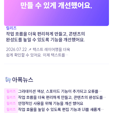
릴리즈
작업 흐름을 더욱 편리하게 만들고, 콘텐츠의
완성도를 높일 수 있도록 기능을 개선했어요.
2026.07.22 📌 텍스트 레이어명을 더욱
쉽게 확인할 수 있어요. 이제 텍스트를
작성하면 입력한 내용이 레이어 이름으로
자동 지정돼요. 레이어 이름을 직접 변경한
경우에는 설정한 이름이 그대로 유지되어,
여러 레이어를 더욱 편리하게 구분하고
아폭뉴스
관리할 수 있습니다. 📌 음악 재생 옵션이
더욱 다양해졌어요. 음악이 재생되는 구간과
그라데이션 색상, 스포이드 기능이 추가되고 오류를
릴리즈
볼륨을 원하는 대로 설정할 수 있도록 상세
잡았어요!
작업 흐름을 더욱 편리하게 만들고, 콘텐츠의 완성도를
릴리즈
옵션을 개선했어요. 콘텐츠의 분위기와
높일 수 있도록 기능을 개선했어요.
안정적인 사용을 위해 기능을 개선 했어요
릴리즈
장면에 맞게 음악을 조절하여 더욱 완성도
작업 효율을 높일 수 있도록 편집 기능과 UI를 새롭게
릴리즈
높은 콘텐츠를 제작해 보세요. 📌 서비스