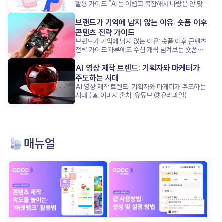
활용 가이드 “AI는 어렵고 복잡해서 나랑은 안 맞아!”
이 공식, 이제는 옛말이 된 것 같아요. 요즘 1인
기업가들은 복잡하고 무거운 AI 대신, 쉽고 친근한
브랜드가 기억에 남지 않는 이유: 숏폼 이후
‘AI 비서’ 에 훨씬 더 열광하고 있거든요. 단순한 업무
콘텐츠 전략 가이드
처리부터 마케팅 기획까지, 어떻게 AI가 혼자 모든 걸
브랜드가 기억에 남지 않는 이유: 숏폼 이후 콘텐츠
하는 1인 기업가의 시간을 구해주고, 성장을 돕는지
전략 가이드 하루에도 수십 개씩 넘겨보는 숏폼
지금부터 함께 살펴볼까요? “복잡하지 않아도
콘텐츠, 그 안에서 우리 브랜드는 과연 기억에
괜찮아”: AI 비서가 주목받는 이유 (▲ 이미지 출처:
남았을까요? 요즘은 ‘조회수’보다 ‘기억률’이 더
AI 영상 제작 트렌드: 기획자와 마케터가
클립아트코리아) 최근 1인 기업가들은 완벽한 AI
중요한 시대입니다. 고객의 머리에 남는 콘텐츠를
주도하는 시대
기술보다, 누구나 쉽게 쓰고 바로 도움 되는 ‘친근함’
만들기 위해, 단순한 시선 끌기를 넘어서는 전략이
AI 영상 제작 트렌드: 기획자와 마케터가 주도하는
을 더 원합니다. 복잡한 설정 없이 ‘내 비서’처럼 소통
필요하죠. 이제 브랜드가 준비해야 할 건, 숏폼 이후
시대 (▲ 이미지 출처: 유튜브 @유리과일)
하며, 업무 효율을 높여주는 AI가 핵심 매력
고객을 이끌 ‘다음 스텝’ 입니다. 그 전략의 핵심, 함께
“조선시대 인플루언서가 라이브 방송을 한다면?”
포인트죠. 이 AI 비서는 반복되는 업무를 척척
알아볼까요? 출퇴근길 스크롤 속, 우리 브랜드는
“유리로 된 과일을 자를 수 있다면?” 최근 수백만
처리하며, 기업가가 진짜 중요한 ‘사람과의 관계’ 와
살아남았을까? (▲ 이미지 출처: 포춘코리아) 요즘
조회수를 기록한 이 영상들은 어떻게
‘사업 전략’ 에 집중할 수 있게 도와줍니다. 이런
출근길, 무심코 넘긴 릴스가 몇 개나 되세요? 아마
만들어졌을까요? 놀랍게도 복잡한 장비나 전문적인
친근한 AI 활용이야말로 시간과 에너지를 모두
하루에 수십, 많게는 백 개 이상일지도 모르죠. 그런데
촬영·편집 없이, 단지 텍스트 입력만으로 완성된 AI
살리는 비결입니다. AI 비서: 브랜드보다 먼저!
매뉴얼
그중에서 브랜드 이름이나 메시지가 또렷이 기억나는
영상 입니다. 과거 영상 제작의 성공 공식이 ‘막대한
성장을 이끄는 숨은 조력자 (▲ 이미지 출처:
콘텐츠 는 얼마나 될까요? 숏폼 콘텐츠는 분명
자본과 시간’ 이었다면, 지금은 기발한 아이디어 와
동아사이언스) 놀랍게도, 일부 1인 기업가들은 AI
눈길을 사로잡는 데는 탁월한 수단이에요. 감각적인
빠른 실행력 이 성공을 결정짓습니다. 영상 제작의
비서 덕분에 브랜드보다 ‘업무 효율’ 과 ‘고객 응대’
편집, 유행하는 음악, 짧고 강렬한 장면 전환. ‘발견의
진입장벽이 무너진 지금, AI 영상 기술 을 통해
에서 한 단계 업그레이드되는 경험을 했습니다. AI
순간’ 을 만들어내는 데 이만한 도구가 없죠. 그런데
콘텐츠 경쟁에서 어떻게 앞서갈 수 있을까요? 그
비서는 단순한 도구를 넘어, ‘나만의 비서’로서
문제는 그 이후입니다. 너무 많은 콘텐츠가 지나가는
구체적인 전략을 함께 알아보겠습니다. 더 이상
친근하게 소통하며 팬(고객)과 연결고리를 만듭니다.
만큼, 대부분은 금방 잊히고 맙니다. 기억되지 않는
기술이 콘텐츠를 주도하지 않는다 (▲ 이미지 출처:
업무의 무게를 덜고, 브랜드가 아닌 ‘나’에게 집중할
브랜드는 결국 ‘한 번 스친 이름’ 그 이상이 되기
틱톡 @ai_mong) 과거에는 영상 한 편을
수 있게 하는 거죠. 이제 AI 비서는 1인 기업가의
어렵죠. 지금 우리는 ‘조회수’는 넘치지만, ‘브랜드
제작하려면 촬영 장비부터 스튜디오 대여, 전문 편집
성공을 견인하는 핵심 파트너 입니다. AI는 도구가
애착’은 부족한 콘텐츠 시대 를 살고 있어요. 숏폼으로
인력 투입까지 막대한 시간과 비용 이 들었습니다.