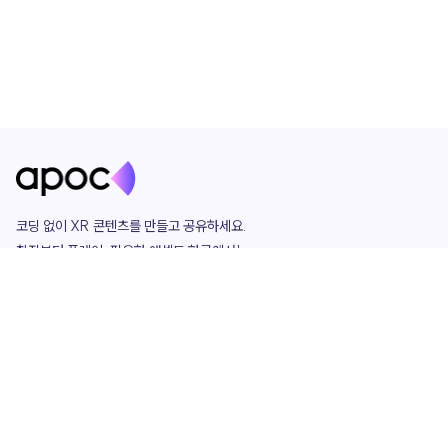
코딩 없이 XR 콘텐츠를 만들고 공유하세요. 

창작부터 플레이, 필요한 애셋도 한곳에서!

그리고 커뮤니티에서 함께하는 즐거움까지 

언제나 apoc이 함께합니다.
apoc