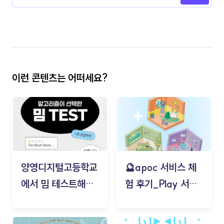
이런 콘텐츠는 어떠세요?
양영디지털고등학교
🔮apoc 서비스 체
에서 밈 테스트해보
험 후기_Play 서비
기!
스(무드룸 테스트) -
김태현