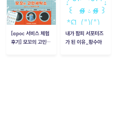
[apoc 서비스 체험
내가 팜피 서포터즈
후기] 모꼬의 고민세
가 된 이유_황수아
탁소_황수아