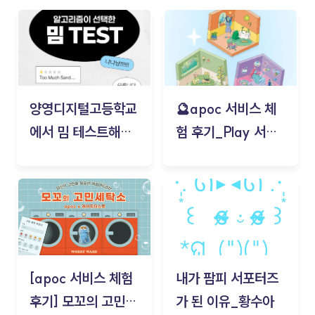
양영디지털고등학교
🔮apoc 서비스 체
에서 밈 테스트해보
험 후기_Play 서비
기!
스(무드룸 테스트) -
김태현
[apoc 서비스 체험
내가 팜피 서포터즈
후기] 모꼬의 고민세
가 된 이유_황수아