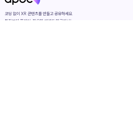
코딩 없이 XR 콘텐츠를 만들고 공유하세요. 

창작부터 플레이, 필요한 애셋도 한곳에서!

그리고 커뮤니티에서 함께하는 즐거움까지 

언제나 apoc이 함께합니다.
apoc
portfolio
마켓플레이스
요금제
play
studio
템플릿
asset