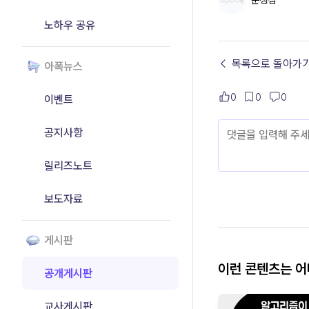
준정집
노하우 공유
← 목록으로 돌아가
아폭뉴스
0
0
0
이벤트
공지사항
릴리즈노트
보도자료
게시판
이런 콘텐츠는 
공개게시판
교사게시판