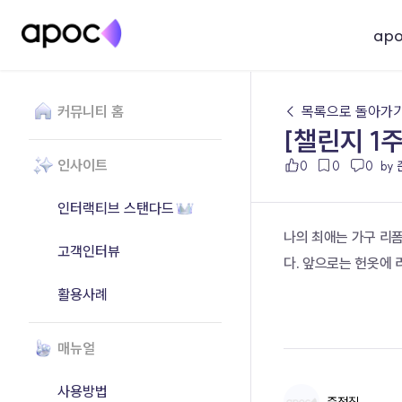
ap
커뮤니티 홈
← 목록으로 돌아가
[챌린지 1
인사이트
0
0
0
by
인터랙티브 스탠다드
나의 최애는 가구 리
고객인터뷰
다. 앞으로는 헌옷에 
활용사례
매뉴얼
사용방법