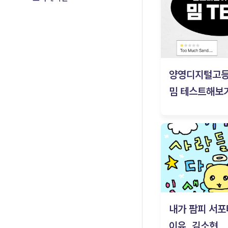
양영디지털고
밈 테스트해보기
내가 팜피 서포
이유_김소현