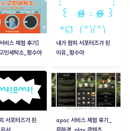
c 서비스 체험 후기]
내가 팜피 서포터즈가 된
 고민세탁소_황수아
이유_황수아
피 서포터즈가 된
apoc 서비스 체험 후기_
김은서
문하경_play 콘텐츠