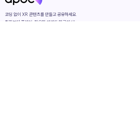
코딩 없이 XR 콘텐츠를 만들고 공유하세요. 

창작부터 플레이, 필요한 애셋도 한곳에서!

그리고 커뮤니티에서 함께하는 즐거움까지 

언제나 apoc이 함께합니다.
apoc
portfolio
마켓플레이스
요금제
play
studio
템플릿
asset