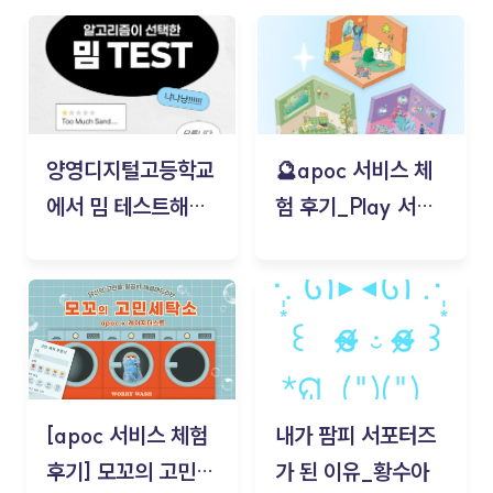
양영디지털고등학교
🔮apoc 서비스 체
에서 밈 테스트해보
험 후기_Play 서비
기!
스(무드룸 테스트) -
김태현
[apoc 서비스 체험
내가 팜피 서포터즈
후기] 모꼬의 고민세
가 된 이유_황수아