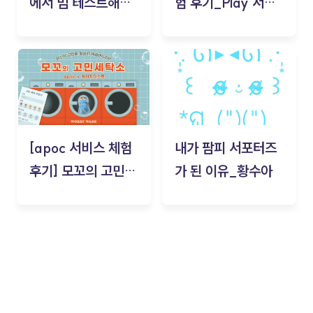
에서 밈 테스트해보
험 후기_Play 서비
기!
스(무드룸 테스트) -
김태현
[apoc 서비스 체험
내가 팜피 서포터즈
후기] 모꼬의 고민세
가 된 이유_황수아
탁소_황수아