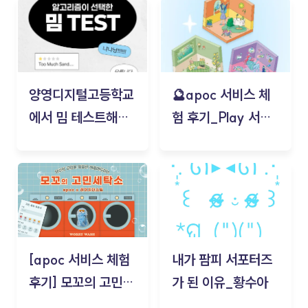
양영디지털고등학교
🔮apoc 서비스 체
에서 밈 테스트해보
험 후기_Play 서비
기!
스(무드룸 테스트) -
김태현
[apoc 서비스 체험
내가 팜피 서포터즈
후기] 모꼬의 고민세
가 된 이유_황수아
탁소_황수아