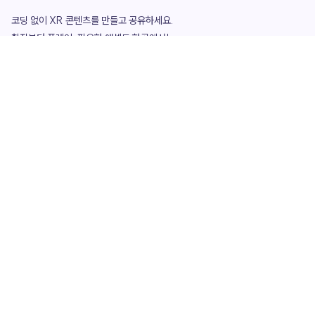
코딩 없이 XR 콘텐츠를 만들고 공유하세요. 

창작부터 플레이, 필요한 애셋도 한곳에서!

그리고 커뮤니티에서 함께하는 즐거움까지 

언제나 apoc이 함께합니다.
apoc
portfolio
마켓플레이스
요금제
play
studio
템플릿
asset