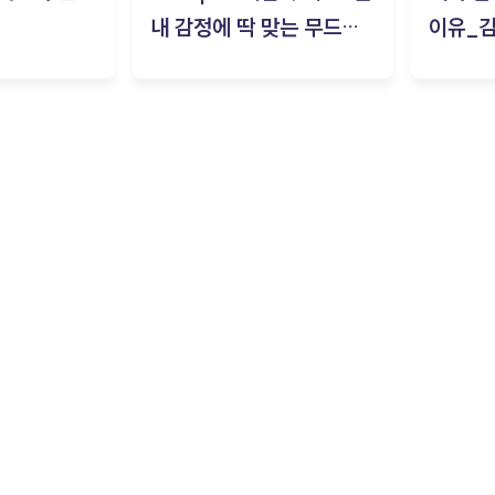
내 감정에 딱 맞는 무드룸
이유_
은? | ‘무드룸 테스트’ 솔직
후기_김은서