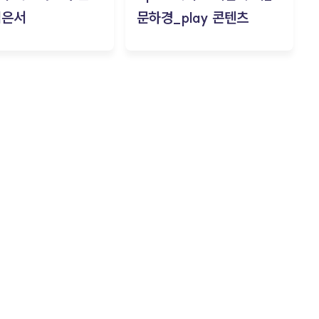
김은서
문하경_play 콘텐츠