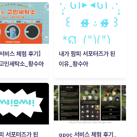
c 서비스 체험 후기]
내가 팜피 서포터즈가 된
 고민세탁소_황수아
이유_황수아
피 서포터즈가 된
apoc 서비스 체험 후기_