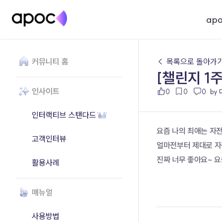
ap
커뮤니티 홈
← 목록으로 돌아가
[챌린지 1
인사이트
0
0
0
by
인터랙티브 스탠다드
요즘 나의 최애는 자
고객인터뷰
얼마전부터 제대로 자
진짜 너무 좋아요~ 
활용사례
매뉴얼
사용방법