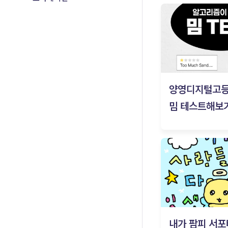
양영디지털고
밈 테스트해보기
내가 팜피 서포