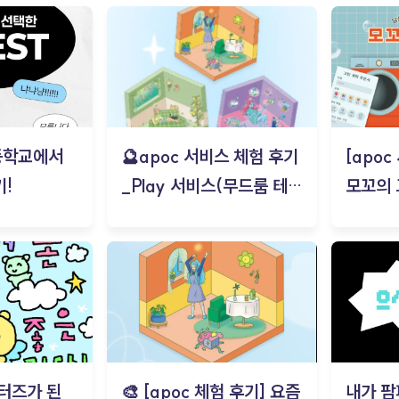
등학교에서
🔮apoc 서비스 체험 후기
[apo
!
_Play 서비스(무드룸 테스
모꼬의
트) - 김태현
터즈가 된
🎨 [apoc 체험 후기] 요즘
내가 팜