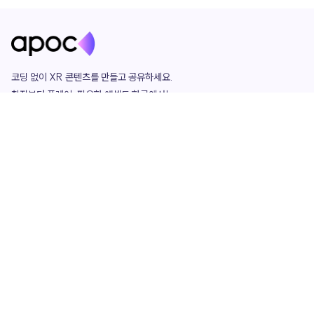
코딩 없이 XR 콘텐츠를 만들고 공유하세요. 

창작부터 플레이, 필요한 애셋도 한곳에서!

그리고 커뮤니티에서 함께하는 즐거움까지 

언제나 apoc이 함께합니다.
apoc
portfolio
마켓플레이스
요금제
play
studio