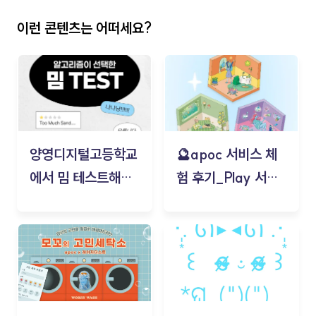
이런 콘텐츠는 어떠세요?
양영디지털고등학교
🔮apoc 서비스 체
에서 밈 테스트해보
험 후기_Play 서비
기!
스(무드룸 테스트) -
김태현