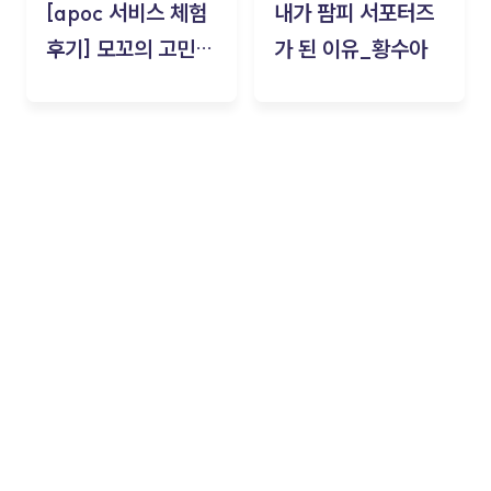
[apoc 서비스 체험
내가 팜피 서포터즈
후기] 모꼬의 고민세
가 된 이유_황수아
탁소_황수아