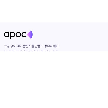
코딩 없이 XR 콘텐츠를 만들고 공유하세요. 

창작부터 플레이, 필요한 애셋도 한곳에서!

그리고 커뮤니티에서 함께하는 즐거움까지 

언제나 apoc이 함께합니다.
apoc
portfolio