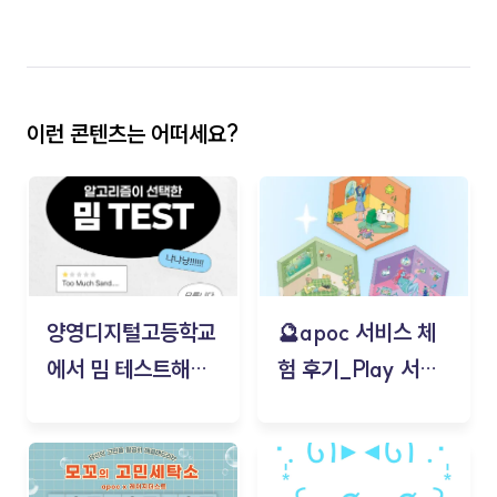
이런 콘텐츠는 어떠세요?
양영디지털고등학교
🔮apoc 서비스 체
에서 밈 테스트해보
험 후기_Play 서비
기!
스(무드룸 테스트) -
김태현