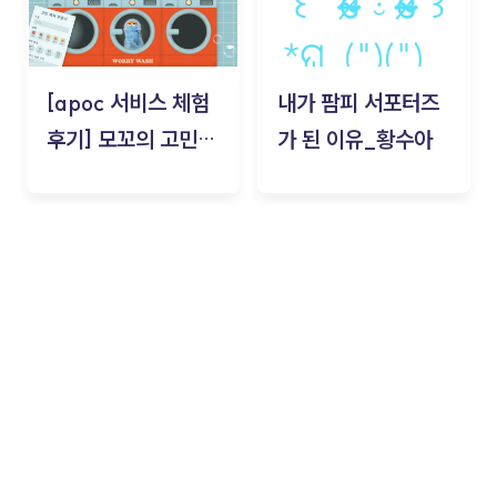
[apoc 서비스 체험
내가 팜피 서포터즈
후기] 모꼬의 고민세
가 된 이유_황수아
탁소_황수아