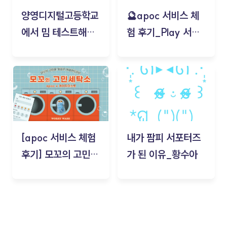
양영디지털고등학교
🔮apoc 서비스 체
에서 밈 테스트해보
험 후기_Play 서비
기!
스(무드룸 테스트) -
김태현
[apoc 서비스 체험
내가 팜피 서포터즈
후기] 모꼬의 고민세
가 된 이유_황수아
탁소_황수아