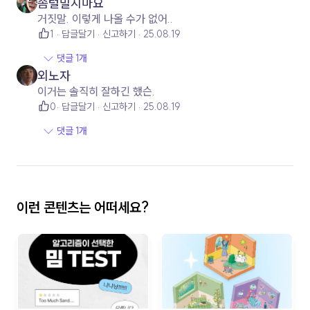
솜털밀지마요
거짓말. 이렇게 나올 수가 없어..
1
답글달기
신고하기
25.08.19
댓글 1개
외노자
이거는 솔직히 잘하긴 했슨.
0
답글달기
신고하기
25.08.19
댓글 1개
이런 콘텐츠는 어떠세요?