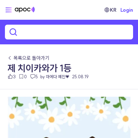
KR
Login
← 목록으로 돌아가기
제 치이카와가 1등
3
0
5
by 마에다 예진💗
25.08.19