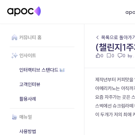
ap
커뮤니티 홈
← 목록으로 돌아가
(챌린지1주
인사이트
0
0
0
by .
인터랙티브 스탠다드
제작년부터 커피맛을 
고객인터뷰
아메리카노는 아직까지
요즘 자주가는 곳은 
활용사례
스벅에선 슈크림라떼
이 두개가 저의 최애
매뉴얼
사용방법