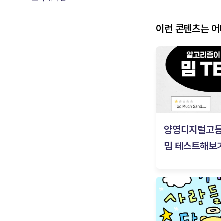
이런 콘텐츠는 
양영디지털고
밈 테스트해보기