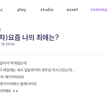
oc
play
studio
asset
commu
기
차)요즘 나의 최애는?
25.04.04
알아서 먹게됬는데 
 제입에는 써서 달달한커피 위주로 마시고있는데 ..
스벅 메가커피네요 
 메가커피에선 할메가커피 
 커피예요 ㅎㅎ