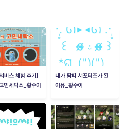
c 서비스 체험 후기]
내가 팜피 서포터즈가 된
 고민세탁소_황수아
이유_황수아