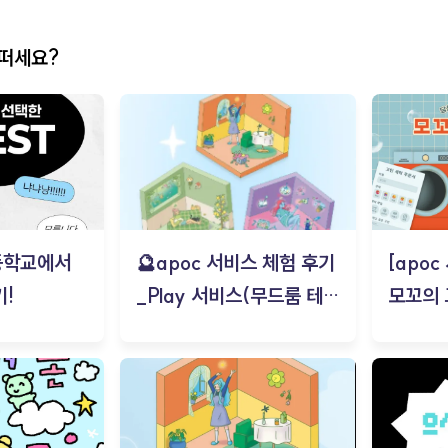
어떠세요?
등학교에서
🔮apoc 서비스 체험 후기
[apo
!
_Play 서비스(무드룸 테스
모꼬의
트) - 김태현