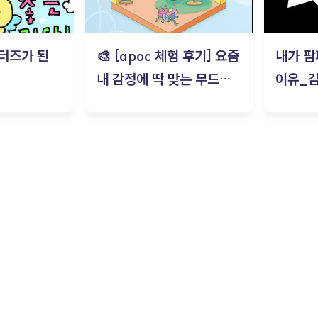
터즈가 된
🎨 [apoc 체험 후기] 요즘
내가 팜
내 감정에 딱 맞는 무드룸
이유_
은? | ‘무드룸 테스트’ 솔직
후기_김은서