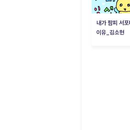
내가 팜피 서포
이유_김소현