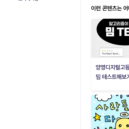
이런 콘텐츠는 
양영디지털고
밈 테스트해보기