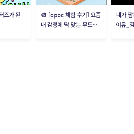
터즈가 된
🎨 [apoc 체험 후기] 요즘
내가 팜
내 감정에 딱 맞는 무드룸
이유_
은? | ‘무드룸 테스트’ 솔직
후기_김은서