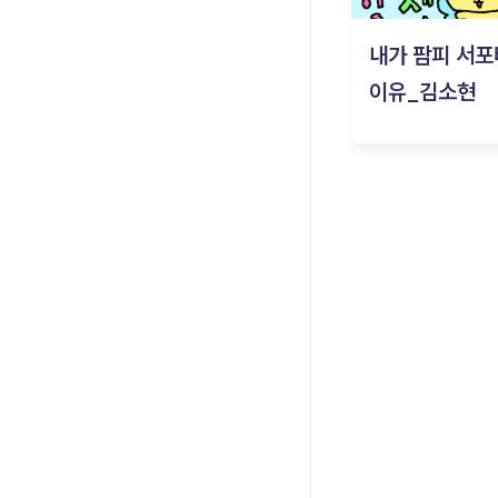
내가 팜피 서포
이유_김소현