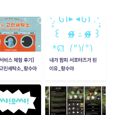
c 서비스 체험 후기]
내가 팜피 서포터즈가 된
 고민세탁소_황수아
이유_황수아