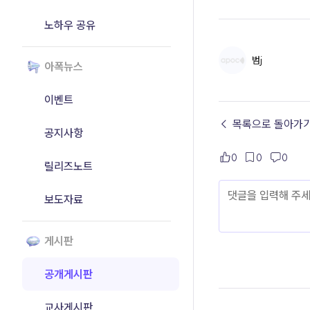
노하우 공유
범j
아폭뉴스
이벤트
← 목록으로 돌아가
공지사항
0
0
0
릴리즈노트
보도자료
게시판
공개게시판
교사게시판