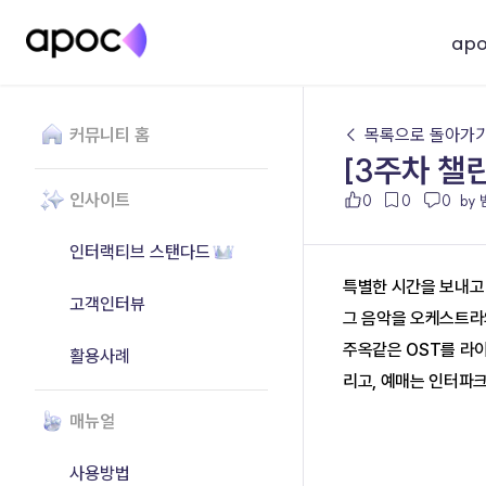
ap
커뮤니티 홈
← 목록으로 돌아가
[3주차 챌
인사이트
0
0
0
by 
인터랙티브 스탠다드
특별한 시간을 보내고 
고객인터뷰
그 음악을 오케스트라의
주옥같은 OST를 라이
활용사례
리고, 예매는 인터파
매뉴얼
사용방법