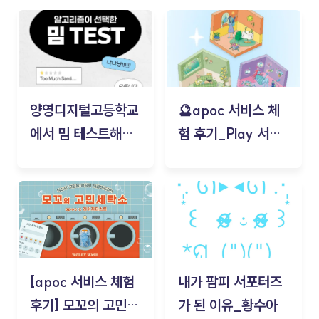
양영디지털고등학교
🔮apoc 서비스 체
에서 밈 테스트해보
험 후기_Play 서비
기!
스(무드룸 테스트) -
김태현
[apoc 서비스 체험
내가 팜피 서포터즈
후기] 모꼬의 고민세
가 된 이유_황수아