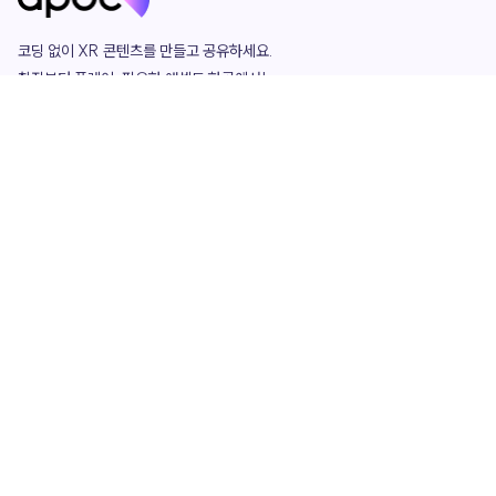
코딩 없이 XR 콘텐츠를 만들고 공유하세요. 

창작부터 플레이, 필요한 애셋도 한곳에서!

그리고 커뮤니티에서 함께하는 즐거움까지 

언제나 apoc이 함께합니다.
apoc
portfolio
마켓플레이스
요금제
play
studio
템플릿
asset