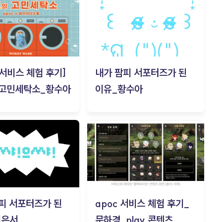
c 서비스 체험 후기]
내가 팜피 서포터즈가 된
 고민세탁소_황수아
이유_황수아
피 서포터즈가 된
apoc 서비스 체험 후기_
김은서
문하경_play 콘텐츠