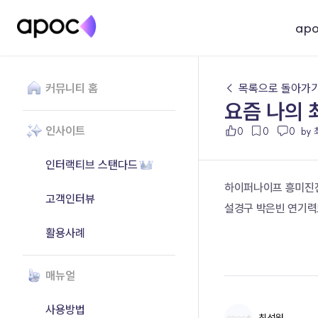
ap
커뮤니티 홈
← 목록으로 돌아가
요즘 나의 
인사이트
0
0
0
by
인터랙티브 스탠다드
하이퍼나이프 흥미진
고객인터뷰
설경구 박은빈 연기력
활용사례
매뉴얼
사용방법