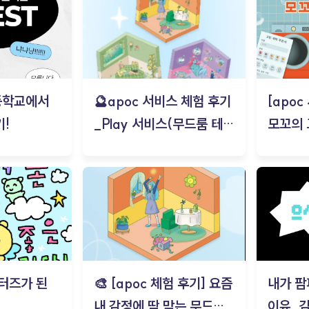
등학교에서
🔮apoc 서비스 체험 후기
[apo
!
_Play 서비스(무드룸 테스
모꼬의
트) - 김태현
터즈가 된
🎨 [apoc 체험 후기] 요즘
내가 팜
내 감정에 딱 맞는 무드룸
이유_