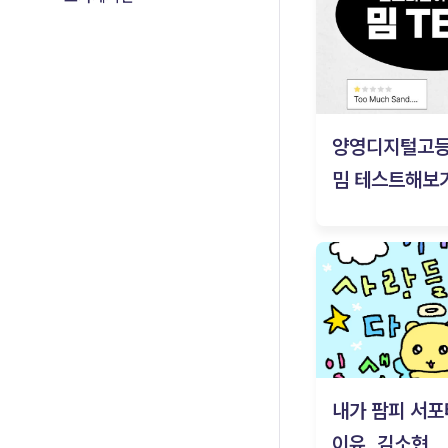
양영디지털고
밈 테스트해보기
내가 팜피 서포
이유_김소현