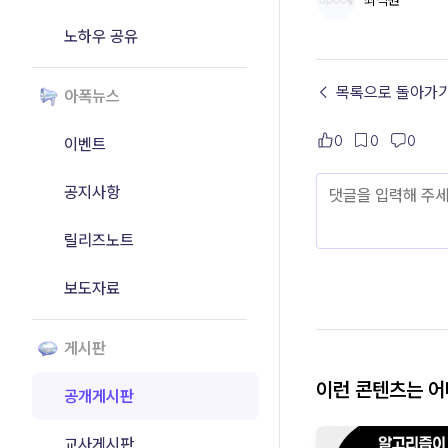
최석원
노하우 공유
← 목록으로 돌아가
아폭뉴스
0
0
0
이벤트
공지사항
릴리즈노트
보도자료
게시판
이런 콘텐츠는 
공개게시판
교사게시판