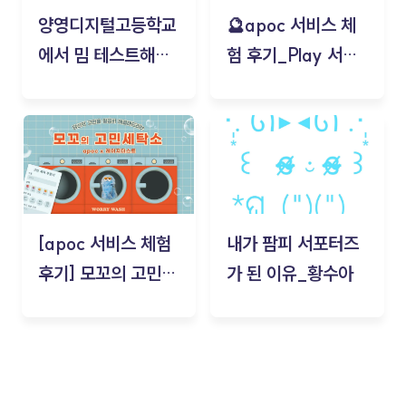
양영디지털고등학교
🔮apoc 서비스 체
에서 밈 테스트해보
험 후기_Play 서비
기!
스(무드룸 테스트) -
김태현
[apoc 서비스 체험
내가 팜피 서포터즈
후기] 모꼬의 고민세
가 된 이유_황수아
탁소_황수아