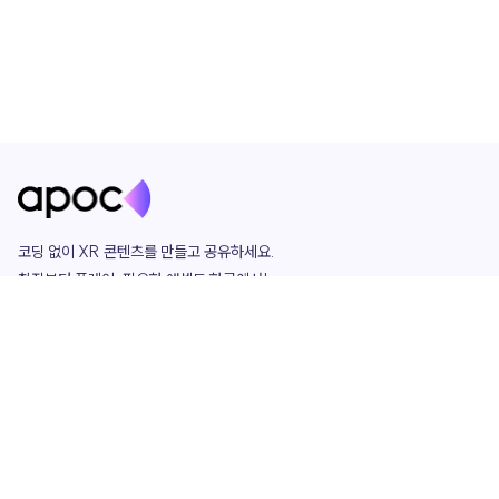
코딩 없이 XR 콘텐츠를 만들고 공유하세요. 

창작부터 플레이, 필요한 애셋도 한곳에서!

그리고 커뮤니티에서 함께하는 즐거움까지 

언제나 apoc이 함께합니다.
apoc