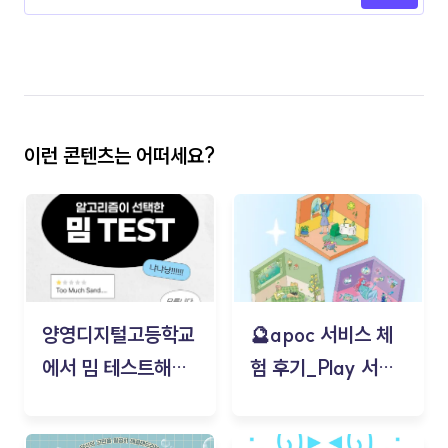
이런 콘텐츠는 어떠세요?
양영디지털고등학교
🔮apoc 서비스 체
에서 밈 테스트해보
험 후기_Play 서비
기!
스(무드룸 테스트) -
김태현