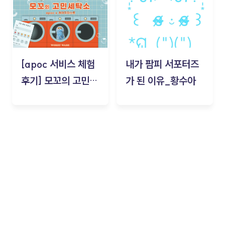
[apoc 서비스 체험
내가 팜피 서포터즈
후기] 모꼬의 고민세
가 된 이유_황수아
탁소_황수아