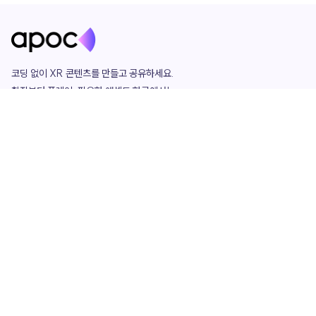
코딩 없이 XR 콘텐츠를 만들고 공유하세요. 

창작부터 플레이, 필요한 애셋도 한곳에서!

그리고 커뮤니티에서 함께하는 즐거움까지 

언제나 apoc이 함께합니다.
apoc
portfolio
마켓플레이스
요금제
play
studio