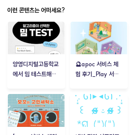
이런 콘텐츠는 어떠세요?
양영디지털고등학교
🔮apoc 서비스 체
에서 밈 테스트해보
험 후기_Play 서비
기!
스(무드룸 테스트) -
김태현