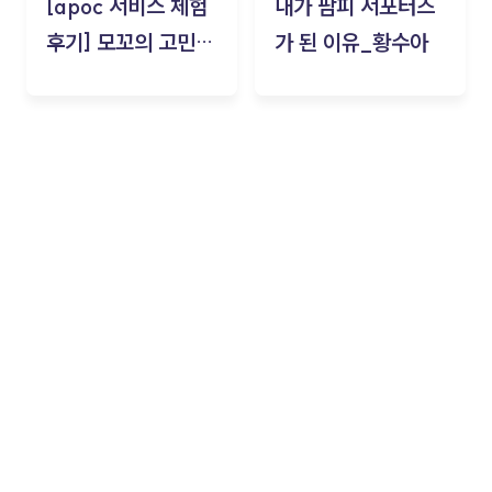
[apoc 서비스 체험
내가 팜피 서포터즈
후기] 모꼬의 고민세
가 된 이유_황수아
탁소_황수아