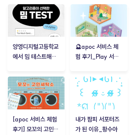
양영디지털고등학교
🔮apoc 서비스 체
에서 밈 테스트해보
험 후기_Play 서비
기!
스(무드룸 테스트) -
김태현
[apoc 서비스 체험
내가 팜피 서포터즈
후기] 모꼬의 고민세
가 된 이유_황수아