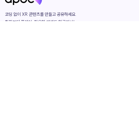
코딩 없이 XR 콘텐츠를 만들고 공유하세요. 

창작부터 플레이, 필요한 애셋도 한곳에서!

그리고 커뮤니티에서 함께하는 즐거움까지 

언제나 apoc이 함께합니다.
apoc
portfolio
마켓플레이스
요금제
play
studio
템플릿
asset