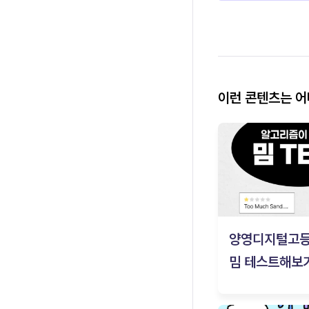
이런 콘텐츠는 
양영디지털고
밈 테스트해보기