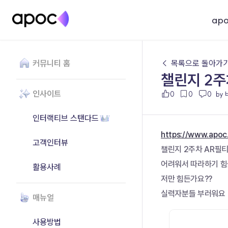
ap
커뮤니티 홈
← 목록으로 돌아가
챌린지 2주
인사이트
0
0
0
by
인터랙티브 스탠다드
https://www.apo
고객인터뷰
챌린지 2주차 AR필
어려워서 따라하기 힘
활용사례
저만 힘든가요??
실력자분들 부러워요
매뉴얼
사용방법