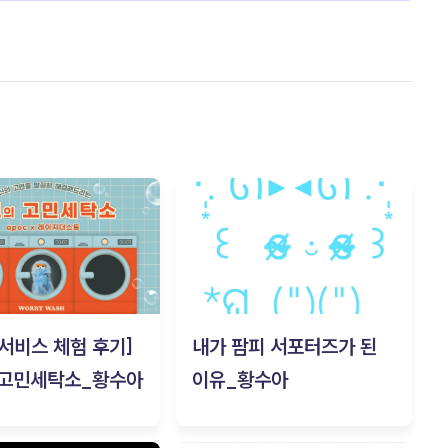
c 서비스 체험 후기]
내가 팜피 서포터즈가 된
 고민세탁소_황수아
이유_황수아