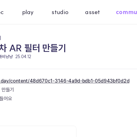
oc
play
studio
asset
commu
기
차 AR 필터 만들기
 바비냥냥
25.04.12
c.day/content/48d670c1-3146-4a9d-bdb1-05d943bf0d2d
티 만들기
들어요 