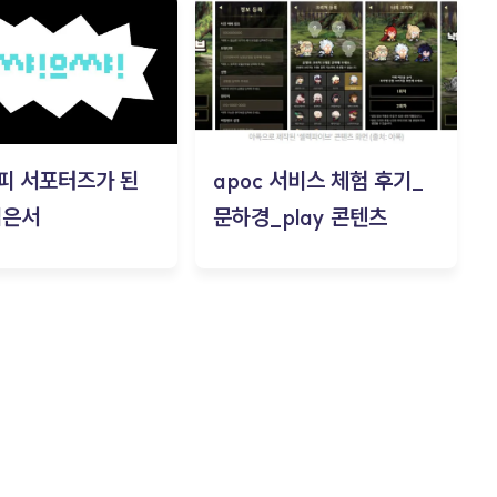
피 서포터즈가 된
apoc 서비스 체험 후기_
김은서
문하경_play 콘텐츠