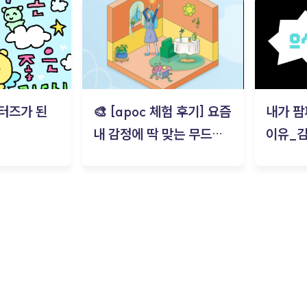
터즈가 된
🎨 [apoc 체험 후기] 요즘
내가 팜
내 감정에 딱 맞는 무드룸
이유_
은? | ‘무드룸 테스트’ 솔직
후기_김은서