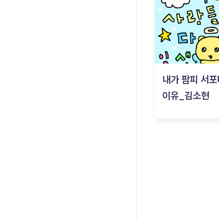
내가 팜피 서포
이유_김소현