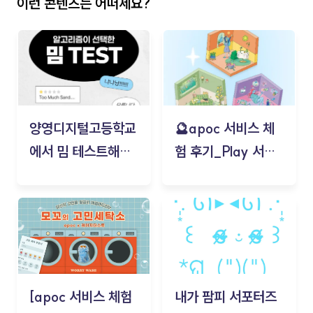
이런 콘텐츠는 어떠세요?
양영디지털고등학교
🔮apoc 서비스 체
에서 밈 테스트해보
험 후기_Play 서비
기!
스(무드룸 테스트) -
김태현
[apoc 서비스 체험
내가 팜피 서포터즈