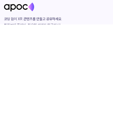
코딩 없이 XR 콘텐츠를 만들고 공유하세요. 

창작부터 플레이, 필요한 애셋도 한곳에서!

그리고 커뮤니티에서 함께하는 즐거움까지 

언제나 apoc이 함께합니다.
apoc
portfolio
마켓플레이스
요금제
play
studio
템플릿