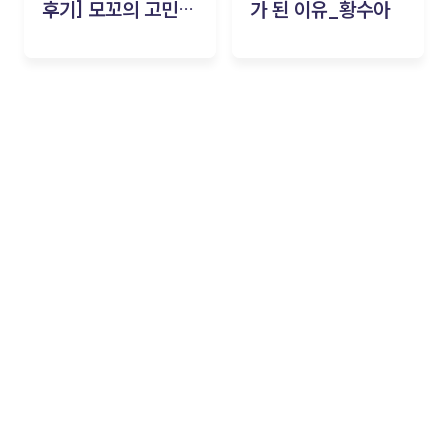
후기] 모꼬의 고민세
가 된 이유_황수아
탁소_황수아