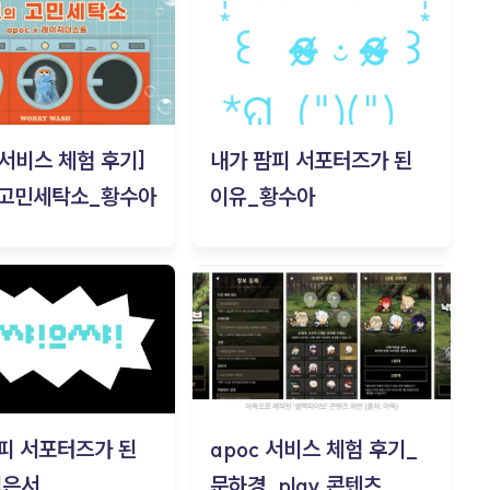
c 서비스 체험 후기]
내가 팜피 서포터즈가 된
 고민세탁소_황수아
이유_황수아
피 서포터즈가 된
apoc 서비스 체험 후기_
김은서
문하경_play 콘텐츠