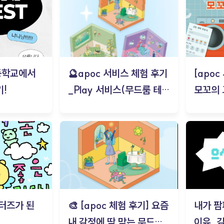
등학교에서
🔮apoc 서비스 체험 후기
[apo
!
_Play 서비스(무드룸 테스
모꼬의
트) - 김태현
터즈가 된
🎨 [apoc 체험 후기] 요즘
내가 팜
내 감정에 딱 맞는 무드룸
이유_