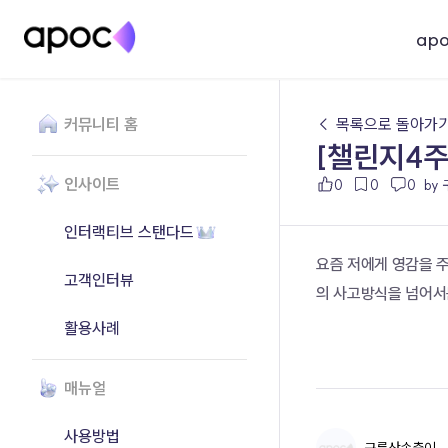
ap
커뮤니티 홈
← 목록으로 돌아가
[챌린지4주
인사이트
0
0
0
by
인터랙티브 스탠다드
요즘 저에게 영감을 주
고객인터뷰
의 사고방식을 넘어서
활용사례
매뉴얼
사용방법