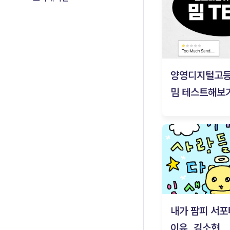
양영디지털고
밈 테스트해보기
내가 팜피 서포
이유_김소현