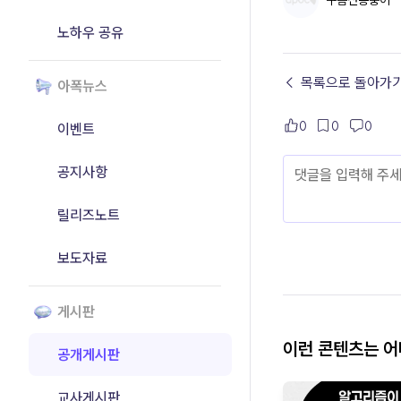
구름산송충이
노하우 공유
← 목록으로 돌아가
아폭뉴스
0
0
0
이벤트
공지사항
릴리즈노트
보도자료
게시판
이런 콘텐츠는 
공개게시판
교사게시판