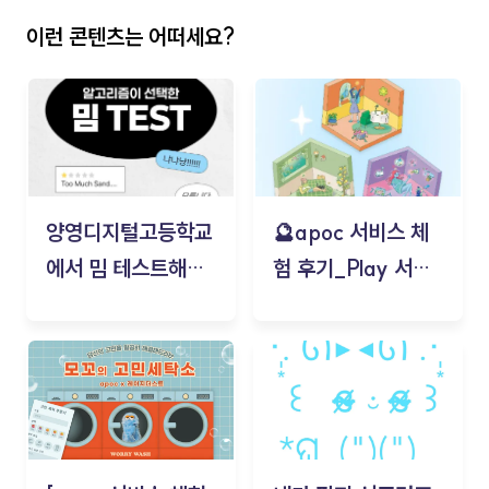
이런 콘텐츠는 어떠세요?
양영디지털고등학교
🔮apoc 서비스 체
에서 밈 테스트해보
험 후기_Play 서비
기!
스(무드룸 테스트) -
김태현