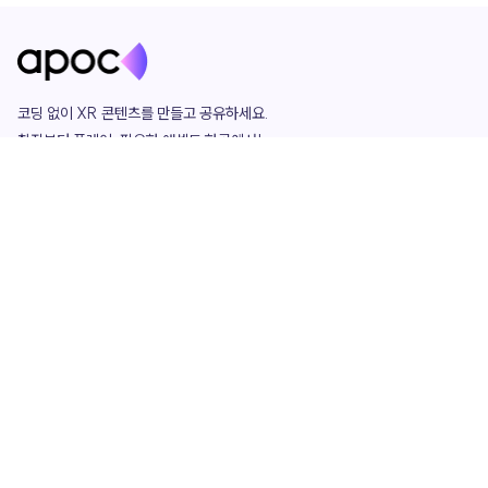
코딩 없이 XR 콘텐츠를 만들고 공유하세요. 

창작부터 플레이, 필요한 애셋도 한곳에서!

그리고 커뮤니티에서 함께하는 즐거움까지 

언제나 apoc이 함께합니다.
apoc
portfolio
마켓플레이스
요금제
play
studio