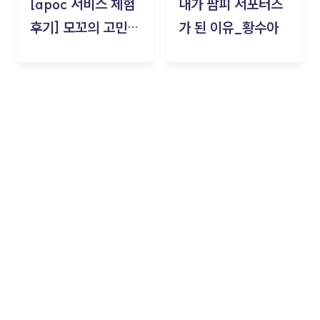
[apoc 서비스 체험
내가 팜피 서포터즈
후기] 모꼬의 고민세
가 된 이유_황수아
탁소_황수아