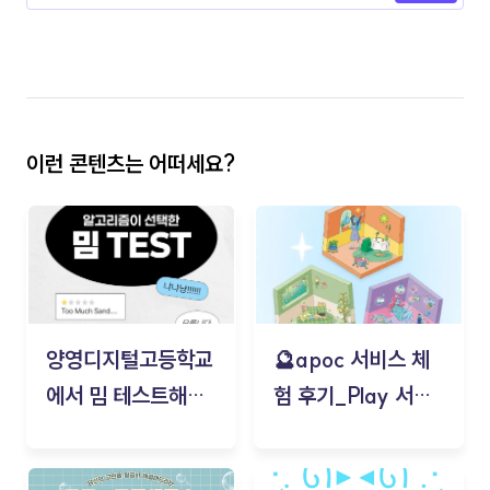
이런 콘텐츠는 어떠세요?
양영디지털고등학교
🔮apoc 서비스 체
에서 밈 테스트해보
험 후기_Play 서비
기!
스(무드룸 테스트) -
김태현