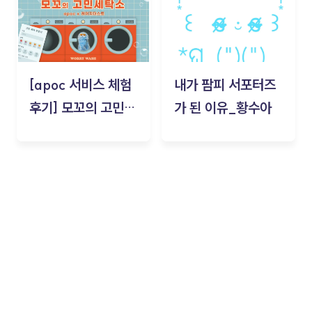
[apoc 서비스 체험
내가 팜피 서포터즈
후기] 모꼬의 고민세
가 된 이유_황수아
탁소_황수아