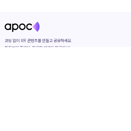
코딩 없이 XR 콘텐츠를 만들고 공유하세요. 

창작부터 플레이, 필요한 애셋도 한곳에서!

그리고 커뮤니티에서 함께하는 즐거움까지 

언제나 apoc이 함께합니다.
apoc
portfolio
마켓플레이스
요금제
play