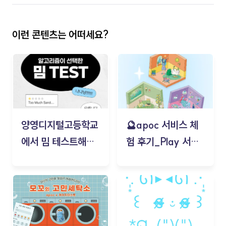
이런 콘텐츠는 어떠세요?
양영디지털고등학교
🔮apoc 서비스 체
에서 밈 테스트해보
험 후기_Play 서비
기!
스(무드룸 테스트) -
김태현