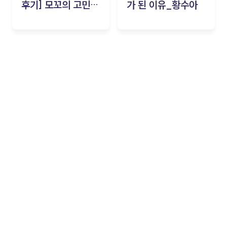
후기] 모꼬의 고민세
가 된 이유_황수아
탁소_황수아