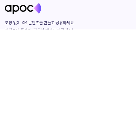
코딩 없이 XR 콘텐츠를 만들고 공유하세요. 

창작부터 플레이, 필요한 애셋도 한곳에서!

그리고 커뮤니티에서 함께하는 즐거움까지 

언제나 apoc이 함께합니다.
apoc
portfolio
마켓플레이스
요금제
play
studio
템플릿