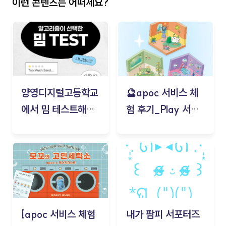
이런 콘텐츠는 어떠세요?
양영디지털고등학교
🔮apoc 서비스 체
에서 밈 테스트해보
험 후기_Play 서비
기!
스(무드룸 테스트) -
김태현
[apoc 서비스 체험
내가 팜피 서포터즈