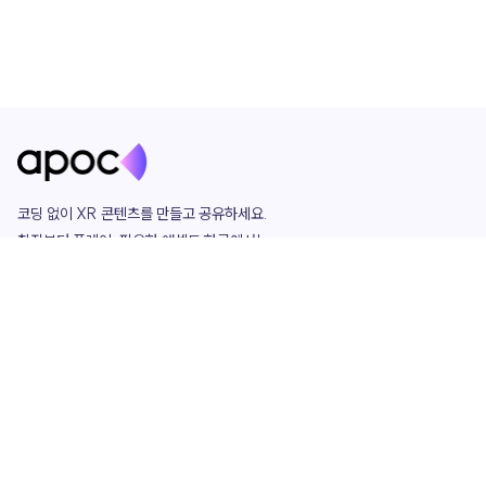
코딩 없이 XR 콘텐츠를 만들고 공유하세요. 

창작부터 플레이, 필요한 애셋도 한곳에서!

그리고 커뮤니티에서 함께하는 즐거움까지 

언제나 apoc이 함께합니다.
apoc
portfolio