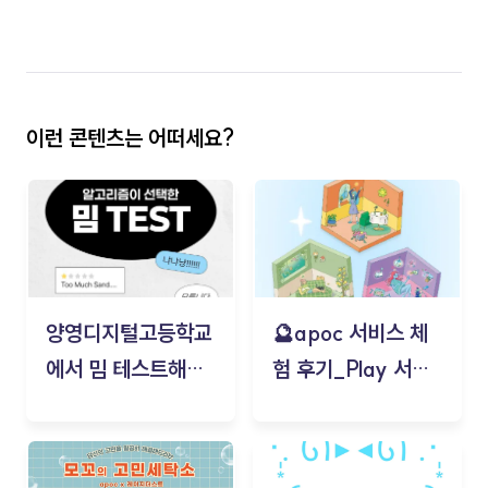
이런 콘텐츠는 어떠세요?
양영디지털고등학교
🔮apoc 서비스 체
에서 밈 테스트해보
험 후기_Play 서비
기!
스(무드룸 테스트) -
김태현