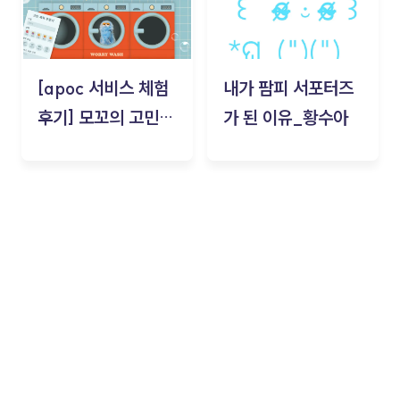
[apoc 서비스 체험
내가 팜피 서포터즈
후기] 모꼬의 고민세
가 된 이유_황수아
탁소_황수아