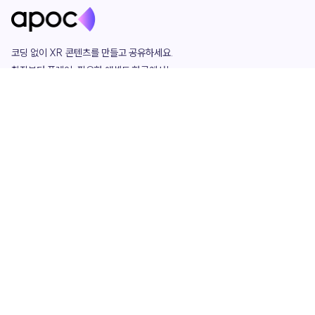
코딩 없이 XR 콘텐츠를 만들고 공유하세요. 

창작부터 플레이, 필요한 애셋도 한곳에서!

그리고 커뮤니티에서 함께하는 즐거움까지 

언제나 apoc이 함께합니다.
apoc
portfolio
마켓플레이스
요금제
play
studio
템플릿