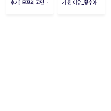
후기] 모꼬의 고민세
가 된 이유_황수아
탁소_황수아