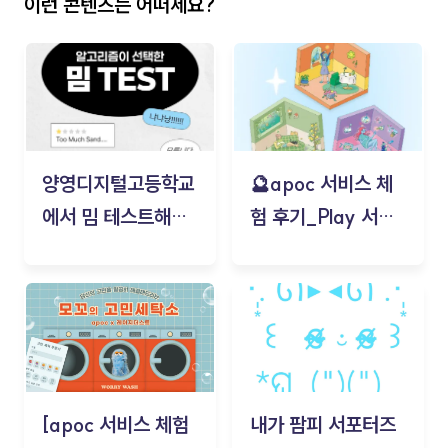
이런 콘텐츠는 어떠세요?
양영디지털고등학교
🔮apoc 서비스 체
에서 밈 테스트해보
험 후기_Play 서비
기!
스(무드룸 테스트) -
김태현
[apoc 서비스 체험
내가 팜피 서포터즈