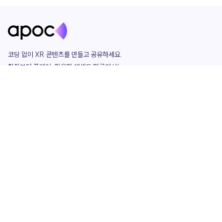
코딩 없이 XR 콘텐츠를 만들고 공유하세요. 

창작부터 플레이, 필요한 애셋도 한곳에서!

그리고 커뮤니티에서 함께하는 즐거움까지 

언제나 apoc이 함께합니다.
apoc
portfolio
마켓플레이스
요금제
play
studio