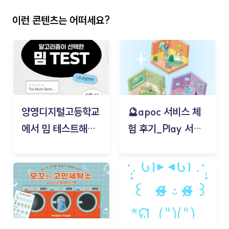
이런 콘텐츠는 어떠세요?
양영디지털고등학교
🔮apoc 서비스 체
에서 밈 테스트해보
험 후기_Play 서비
기!
스(무드룸 테스트) -
김태현