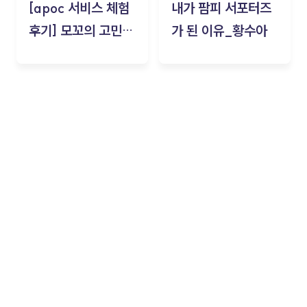
[apoc 서비스 체험
내가 팜피 서포터즈
후기] 모꼬의 고민세
가 된 이유_황수아
탁소_황수아