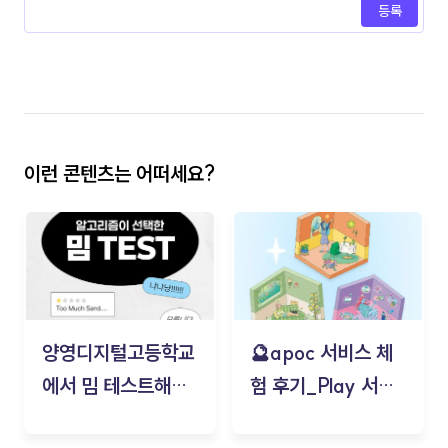
등록
이런 콘텐츠는 어떠세요?
양영디지털고등학교
🔮apoc 서비스 체
에서 밈 테스트해보
험 후기_Play 서비
기!
스(무드룸 테스트) -