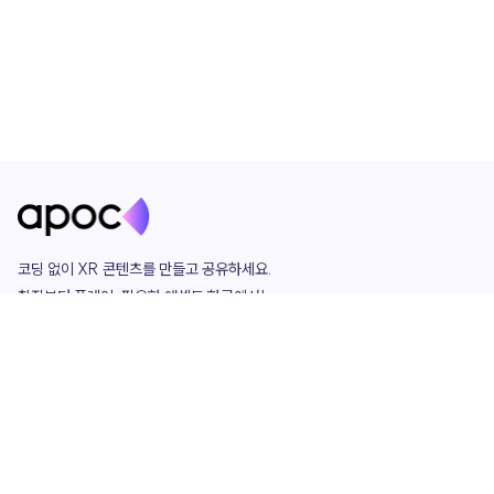
코딩 없이 XR 콘텐츠를 만들고 공유하세요. 

창작부터 플레이, 필요한 애셋도 한곳에서!

그리고 커뮤니티에서 함께하는 즐거움까지 

언제나 apoc이 함께합니다.
apoc