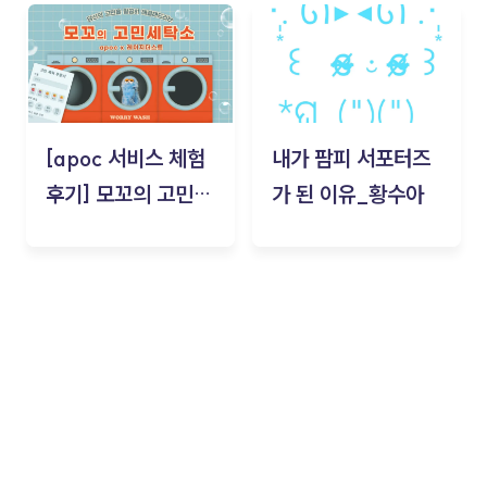
김태현
[apoc 서비스 체험
내가 팜피 서포터즈
후기] 모꼬의 고민세
가 된 이유_황수아
탁소_황수아