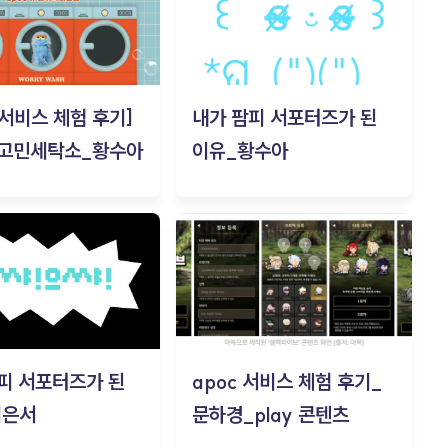
c 서비스 체험 후기]
내가 팜피 서포터즈가 된
 고민세탁소_황수아
이유_황수아
피 서포터즈가 된
apoc 서비스 체험 후기_
김은서
문하경_play 콘텐츠