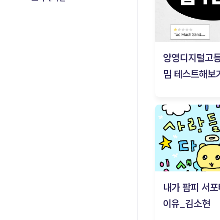
양영디지털고
밈 테스트해보기
내가 팜피 서포
이유_김소현