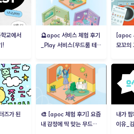
등학교에서
🔮apoc 서비스 체험 후기
[apo
!
_Play 서비스(무드룸 테스
모꼬의
트) - 김태현
터즈가 된
🎨 [apoc 체험 후기] 요즘
내가 팜
내 감정에 딱 맞는 무드룸
이유_
은? | ‘무드룸 테스트’ 솔직