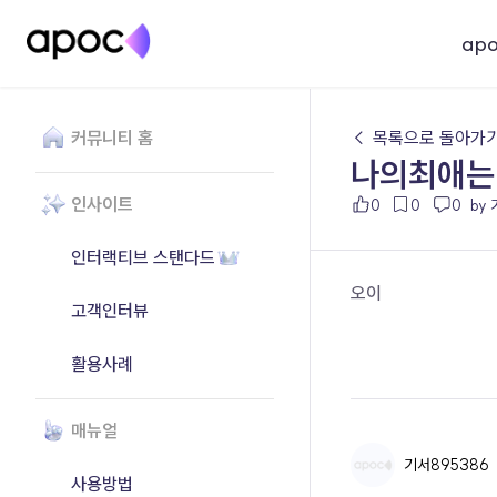
ap
커뮤니티 홈
← 목록으로 돌아가
나의최애는
인사이트
0
0
0
by
인터랙티브 스탠다드
오이
고객인터뷰
활용사례
매뉴얼
기서895386
사용방법