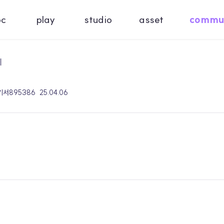
oc
play
studio
asset
commu
기
 기서895386
25.04.06