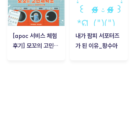
[apoc 서비스 체험
내가 팜피 서포터즈
후기] 모꼬의 고민세
가 된 이유_황수아
탁소_황수아