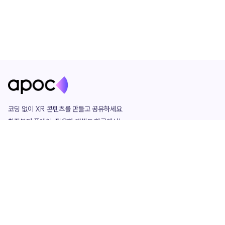
코딩 없이 XR 콘텐츠를 만들고 공유하세요. 

창작부터 플레이, 필요한 애셋도 한곳에서!

그리고 커뮤니티에서 함께하는 즐거움까지 

언제나 apoc이 함께합니다.
apoc