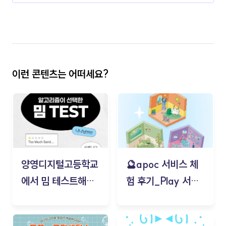
이런 콘텐츠는 어떠세요?
양영디지털고등학교
🔮apoc 서비스 체
에서 밈 테스트해보
험 후기_Play 서비
기!
스(무드룸 테스트) -
김태현