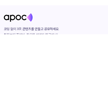
코딩 없이 XR 콘텐츠를 만들고 공유하세요. 

창작부터 플레이, 필요한 애셋도 한곳에서!

그리고 커뮤니티에서 함께하는 즐거움까지 

언제나 apoc이 함께합니다.
apoc
portfolio
마켓플레이스
요금제
play
studio