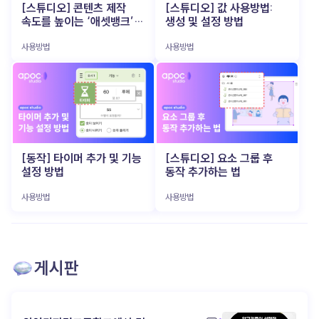
아니라 파트너 (▲ 이미지 출처: 뤼튼) 이 AI 비서의
시작한 인지, 관계로 이어지려면? (▲ 이미지 출처:
[스튜디오] 콘텐츠 제작
[스튜디오] 값 사용방법:
특히 소규모 브랜드나 개인 크리에이터에게는 큰
가장 큰 매력은, 사용자의 업무 스타일과 피드백에
포춘코리아) 숏폼은 ‘시작점’ 으로는 매우
속도를 높이는 ‘애셋뱅크’
생성 및 설정 방법
부담이었죠. 하지만 최근 등장한 VEO3, Runway,
맞춰 점점 똑똑해 진다는 점이에요. 사용자가 보내는
효과적이에요. 초단 시간에 브랜드 로고를 보여주고,
활용법
Sora 같은 AI 기반 비디오 생성 도구 들은 텍스트 한
명령과 데이터를 학습하며, 더 나은 결과물을
분위기를 전달하고, 관심을 유도할 수 있죠. 하지만
사용방법
사용방법
줄만 입력 하면 영상으로 즉시 변환 해 줍니다. 이제
만들어내고, 업무 효율을 극대화하죠. 즉, 일방적인
그것만으로 브랜드에 대한 애정을 쌓기엔
‘조선시대 K-POP 아이돌 만들어줘’ 같은 엉뚱한
기계가 아닌 ‘함께 만들어가는 파트너’ 입니다. 이
역부족입니다. 사람들은 ‘본 적 있다’는 느낌은 가질
상상도 몇 분 만에 현실감 있는 영상 으로 구현됩니다.
과정에서 1인 기업가는 AI와 소통하며, 자신만의
수 있지만, 그게 브랜드로 이어지진 않아요. 진짜 팬이
촬영과 편집에 쏟던 에너지를 오롯이 아이디어
업무 시스템과 팬과의 관계를 키워갑니다. AI 활용
되려면, 한 번의 노출이 아니라 ‘브랜드와의 경험’ 이
기획에만 집중 할 수 있게 된 것입니다. 이는 기획자나
성공의 비밀 (▲ 이미지 출처: 지티티코리아) 이제
필요하죠. 많은 브랜드들이 이 지점에서 길을
마케터가 직접 영상 감독이 되어 아이디어를 즉시
AI는 거창하고 복잡한 기술이 아닙니다. 오히려 ‘일
잃습니다. 어떻게 더 깊은 관계로 연결 할 수 있을지,
테스트하고 실행할 수 있는 환경 이 열렸음을
잘하는’ 1인 기업가들이 가장 먼저 손에 넣는 실전형
‘인지 → 탐색 → 애착’ 으로 이어지는 여정을 만들기
의미합니다. Z세대가 주도하는 AI 영상 콘텐츠
도구 로 진화하고 있죠. 반복 업무에 시간을 쏟느라
위해 어떤 콘텐츠 전략이 필요한지 고민하게 되죠.
트렌드 (▲ 이미지 출처: 유튜브 @골아파덕)
정작 중요한 결정에 집중하지 못하고 있다면,
이젠 '초대장'과 '파티장'을 구분할 때 (▲ 이미지
예전에는 완벽한 영상 완성도가 최우선이었지만,
[동작] 타이머 추가 및 기능
[스튜디오] 요소 그룹 후
당신에게 필요한 건 거창한 혁신 이 아니라, 똑똑하고
출처: shoplive) 최근 콘텐츠를 잘 활용하는
요즘 소비자들은 다릅니다. 오히려 ‘독특함’, ‘기대와
설정 방법
동작 추가하는 법
친근한 ‘AI 비서’ 한 명 일지도 모릅니다. 예산, 인력,
브랜드일수록 숏폼을 ‘완결된 콘텐츠’가 아닌 ‘관심을
다른 반전’ 이 소비자들의 관심을 끌고 있습니다. 실제
시간이 부족하다는 이유로 늘 “나중에”만 외치고
유도하는 초대장’ 으로 사용해요. "우리 브랜드, 좀
많은 제작자들이 AI가 만들어낸 독특한 결과물 을
있었다면, 지금 바로 apoc을 써보세요. 당신의
사용방법
사용방법
재밌지 않아?" 이렇게 감각적인 숏폼으로 호기심을
그대로 활용하거나, 의도적으로 AI가 틀리게
머릿속에 있는 아이디어를 실행으로 옮겨줄 가장
자극한 다음, 고객이 더 오래 머무를 수 있는 별도의
작동하도록 유도해서 재밌는 효과 를 내기도 합니다.
빠르고, 가장 쉬운 방법 이 될 거예요! ▸ apoc 콘텐츠
‘브랜드 공간’을 마련합니다. 이 공간은 단순한 랜딩
부자연스러움과 특이함을 유머 코드로 승화시킨
제작 바로가기: https://studio.apoc.day/#/
페이지가 아니라, 브랜드 세계관을 탐험할 수 있는
영상들은 "이상한데 계속 보게 되네"라는 반응을
인터랙티브 콘텐츠 로 구성돼야 해요. 웹 기반 게임,
이끌어내며 새로운 유행을 만들어가고 있습니다.
참여형 디지털 쇼룸, 혹은 사용자 참여형 콘텐츠 도
게시판
이처럼 영상은 완성도보다 ‘실험’과 ‘빠른 피드백’
좋습니다. 핵심은 ‘경험’ 입니다. 콘텐츠를
중심으로 제작 되고, Z세대 중심으로 새로운 창작
수동적으로 보기만 하는 것이 아니라, 직접 움직이고
트렌드 와 유행 코드 를 만들어가고 있습니다. 빠르게
반응 하며 브랜드를 체험 하게 만들어야 하죠. 기억에
제작하고, 빠르게 소비되고, 다시 빠르게 개선되는
남는 콘텐츠는 구조에서 시작된다 (▲ 이미지 출처:
순환 구조 가 자리잡았습니다. 모두가 같은 툴을 가진