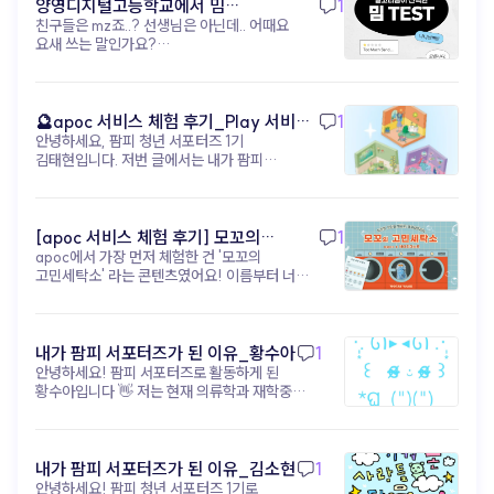
shoplive) 자극적인 숏폼 하나로 브랜드를
양영디지털고등학교에서 밈
1
지금, 진짜 경쟁력은 아이디어 (▲ 이미지 출처:
각인시키는 시대는 끝났어요. 이제는 짧은 영상이
친구들은 mz죠..? 선생님은 아닌데.. 어때요
테스트해보기!
유튜브 @골아파덕) 과거에는 고가 장비나 고급 편집
고객의 발걸음을 멈추게 했다면, 그다음을 준비해야
요새 쓰는 말인가요?
기술을 가진 제작자만이 영상 시장을 주도했지만
해요. 머무르고, 탐험하고, 관계를 맺을 수 있는 '진짜
https://www.apoc.day/d/9wDf7GmtV8
이제는 Runway, Sora, VEO3, apoc 같은 AI 및
공간' 을요. 이때 필요한 건 거창한 예산도, 대형
영상 도구 가 누구에게나 공개되어 있습니다. 기술적
캠페인도 아니에요. ‘고객 여정’ 을 설계할 수 있는
차별점이 거의 사라진 현시점에서 영상 콘텐츠의
콘텐츠 구조 와 경험 설계 도구 입니다. 아폭(apoc)
🔮apoc 서비스 체험 후기_Play 서비스
1
성공은 아이디어와 실행 속도 에 달려있습니다.
을 활용하면, 숏폼으로 유입된 고객을 인터랙티브 웹,
안녕하세요, 팜피 청년 서포터즈 1기
(무드룸 테스트) - 김태현
얼마나 독창적인 아이디어 를 내고, 얼마나 빠르게 그
미니게임, 디지털 쇼룸 같은 ‘브랜드 경험 공간’ 으로
김태현입니다. 저번 글에서는 내가 팜피
아이디어를 영상으로 구현 하며, 또 그 영상을 소비자
자연스럽게 이끌 수 있어요. 브랜드 메시지를
서포터즈가 된 지원 동기와 활동 포부에 대해
반응에 맞춰 어떻게 개선 하는지가 콘텐츠 경쟁력의
소비자가 ‘직접 탐험’ 하게 만드는 거죠. 핵심은
작성해봤었는데, 이번 글에서는 아폭 서비스에
핵심 이 되었습니다. 기술적 차별점이 사라진 지금,
고객이 브랜드를 ‘탐험’ 하고 ‘해석’ 하게 만드는 구조
대한 체험 후기를 작성해보려고 합니다! 내가
성공의 핵심은 무엇일까요? 독창적인 아이디어
설계 입니다. 지금은 단순한 스크롤 속 콘텐츠가
팜피 서포터즈가 된 이후로 아폭(apoc)의
[apoc 서비스 체험 후기] 모꼬의
1
남들이 생각하지 못한, 우리 브랜드만의 독창적인
아니라, 브랜드와의 관계를 설계할 수 있는 콘텐츠
‘오늘의 기분은? 무드 테스트’ 콘텐츠를 직접
아이디어를 구상하는 능력 빠른 실행 및 테스트
apoc에서 가장 먼저 체험한 건 '모꼬의
고민세탁소_황수아
구조가 필요한 시점이에요. 숏폼이 초대장이라면,
체험해봤다. 처음에는 가볍게 참여할 수 있는
아이디어를 곧바로 영상으로 만들어 시장의 반응을
고민세탁소' 라는 콘텐츠였어요! 이름부터 너무
이제 우리만의 파티장을 열 차례입니다. 브랜드를
감정 테스트 정도라고 생각했는데, 실제로
빠르게 테스트하는 속도 데이터 기반 개선 소비자
귀엽지 않나요?🐾 고민을 세탁기에 넣어서
‘기억’으로 연결하고 싶다면, 지금부터 콘텐츠의
경험해보니 생각보다 몰입감이 높았고 꽤 인상
반응 데이터를 분석하여 무엇이 효과가 있는지
'세탁'해준다는 콘셉트인데, 실제로 해보니
구조를 설계해보세요! ▸ apoc 콘텐츠 제작 바로가기:
깊었다. 특히 질문 구성이 단순히 결과를 맞히기
파악하고 다음 콘텐츠에 즉시 반영하는 능력 즉, 누가
생각보다 훨씬 몰입감이 있었어요. 📋 이용
https://studio.apoc.day/#/
위한 테스트라기보다, 현재 내 감정 상태를
더 창의적으로 실험 하고, 더 빠르게 실행 하며, 더
방법은 이렇게 진행돼요! 1. 시작 화면에서
내가 팜피 서포터즈가 된 이유_황수아
1
자연스럽게 돌아보게 만든다는 점이
현명하게 개선 하는가가 지금 시대의 진짜
'시작하기' 버튼 클릭 2. 고민 세탁 주문서 작성
안녕하세요! 팜피 서포터즈로 활동하게 된
흥미로웠다. “지금 내가 가장 하고 싶은
경쟁력입니다. 상상이 콘텐츠가 되는 시대, 이제는
— 이름, 현재 상태(화남/슬픔/우울/불안/
황수아입니다 👋 저는 현재 의류학과 재학중인
행동은?” 같은 질문들은 평소 무심코 지나쳤던
실행이 관건입니다 (▲ 이미지 출처: 유튜브 @
현타), 세탁 방법(약하게/강하게/비틀기/삶음),
학생입니다! 의류학과에서 공부하다 보면
감정이나 욕구를 다시 인식하게 해주는
유리과일) AI 영상 제작은 더 이상 낯선 미래 기술이
고민 내용 입력 3. '주문하기' 누르면 세탁기가
자연스럽게 '소비자가 옷을 더 실감나게 경험할
느낌이었다. 나는 평소에도 자아성찰이나 감정
아니에요. 기획자의 상상력을 현실로 만들고,
돌아가면서 고민을 세탁해줘요 🌀 4. 세탁 완료
수 없을까?'라는 고민을 하게 되는데요, 그 답을
기록에 관심이 많은 편인데, 테스트를
브랜드의 메시지를 가장 새롭게 전달하는 차세대
후 맞춤 고민 해결법을 받아볼 수 있어요! 저는
팜피의 apoc에서 찾았어요. 코딩이나 전문
내가 팜피 서포터즈가 된 이유_김소현
1
진행하면서 ‘생각보다 지금 내 상태를 잘
콘텐츠 제작 도구 입니다. 이러한 흐름은 단순한 영상
과제가 너무 많아서 힘들때 해봤는데, 상태는
디자인 툴 없이도 누구나 웹에서 AR·VR·3D
안녕하세요! 팜피 청년 서포터즈 1기로