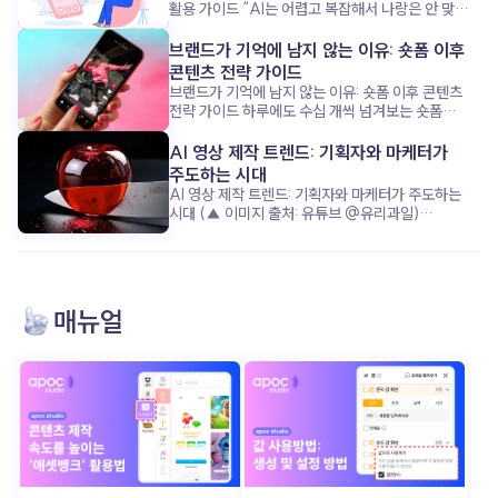
활용 가이드 “AI는 어렵고 복잡해서 나랑은 안 맞아!”
이 공식, 이제는 옛말이 된 것 같아요. 요즘 1인
기업가들은 복잡하고 무거운 AI 대신, 쉽고 친근한
브랜드가 기억에 남지 않는 이유: 숏폼 이후
‘AI 비서’ 에 훨씬 더 열광하고 있거든요. 단순한 업무
콘텐츠 전략 가이드
처리부터 마케팅 기획까지, 어떻게 AI가 혼자 모든 걸
브랜드가 기억에 남지 않는 이유: 숏폼 이후 콘텐츠
하는 1인 기업가의 시간을 구해주고, 성장을 돕는지
전략 가이드 하루에도 수십 개씩 넘겨보는 숏폼
지금부터 함께 살펴볼까요? “복잡하지 않아도
콘텐츠, 그 안에서 우리 브랜드는 과연 기억에
괜찮아”: AI 비서가 주목받는 이유 (▲ 이미지 출처:
남았을까요? 요즘은 ‘조회수’보다 ‘기억률’이 더
AI 영상 제작 트렌드: 기획자와 마케터가
클립아트코리아) 최근 1인 기업가들은 완벽한 AI
중요한 시대입니다. 고객의 머리에 남는 콘텐츠를
주도하는 시대
기술보다, 누구나 쉽게 쓰고 바로 도움 되는 ‘친근함’
만들기 위해, 단순한 시선 끌기를 넘어서는 전략이
AI 영상 제작 트렌드: 기획자와 마케터가 주도하는
을 더 원합니다. 복잡한 설정 없이 ‘내 비서’처럼 소통
필요하죠. 이제 브랜드가 준비해야 할 건, 숏폼 이후
시대 (▲ 이미지 출처: 유튜브 @유리과일)
하며, 업무 효율을 높여주는 AI가 핵심 매력
고객을 이끌 ‘다음 스텝’ 입니다. 그 전략의 핵심, 함께
“조선시대 인플루언서가 라이브 방송을 한다면?”
포인트죠. 이 AI 비서는 반복되는 업무를 척척
알아볼까요? 출퇴근길 스크롤 속, 우리 브랜드는
“유리로 된 과일을 자를 수 있다면?” 최근 수백만
처리하며, 기업가가 진짜 중요한 ‘사람과의 관계’ 와
살아남았을까? (▲ 이미지 출처: 포춘코리아) 요즘
조회수를 기록한 이 영상들은 어떻게
‘사업 전략’ 에 집중할 수 있게 도와줍니다. 이런
출근길, 무심코 넘긴 릴스가 몇 개나 되세요? 아마
만들어졌을까요? 놀랍게도 복잡한 장비나 전문적인
친근한 AI 활용이야말로 시간과 에너지를 모두
하루에 수십, 많게는 백 개 이상일지도 모르죠. 그런데
촬영·편집 없이, 단지 텍스트 입력만으로 완성된 AI
살리는 비결입니다. AI 비서: 브랜드보다 먼저!
매뉴얼
그중에서 브랜드 이름이나 메시지가 또렷이 기억나는
영상 입니다. 과거 영상 제작의 성공 공식이 ‘막대한
성장을 이끄는 숨은 조력자 (▲ 이미지 출처:
콘텐츠 는 얼마나 될까요? 숏폼 콘텐츠는 분명
자본과 시간’ 이었다면, 지금은 기발한 아이디어 와
동아사이언스) 놀랍게도, 일부 1인 기업가들은 AI
눈길을 사로잡는 데는 탁월한 수단이에요. 감각적인
빠른 실행력 이 성공을 결정짓습니다. 영상 제작의
비서 덕분에 브랜드보다 ‘업무 효율’ 과 ‘고객 응대’
편집, 유행하는 음악, 짧고 강렬한 장면 전환. ‘발견의
진입장벽이 무너진 지금, AI 영상 기술 을 통해
에서 한 단계 업그레이드되는 경험을 했습니다. AI
순간’ 을 만들어내는 데 이만한 도구가 없죠. 그런데
콘텐츠 경쟁에서 어떻게 앞서갈 수 있을까요? 그
비서는 단순한 도구를 넘어, ‘나만의 비서’로서
문제는 그 이후입니다. 너무 많은 콘텐츠가 지나가는
구체적인 전략을 함께 알아보겠습니다. 더 이상
친근하게 소통하며 팬(고객)과 연결고리를 만듭니다.
만큼, 대부분은 금방 잊히고 맙니다. 기억되지 않는
기술이 콘텐츠를 주도하지 않는다 (▲ 이미지 출처:
업무의 무게를 덜고, 브랜드가 아닌 ‘나’에게 집중할
브랜드는 결국 ‘한 번 스친 이름’ 그 이상이 되기
틱톡 @ai_mong) 과거에는 영상 한 편을
수 있게 하는 거죠. 이제 AI 비서는 1인 기업가의
어렵죠. 지금 우리는 ‘조회수’는 넘치지만, ‘브랜드
제작하려면 촬영 장비부터 스튜디오 대여, 전문 편집
성공을 견인하는 핵심 파트너 입니다. AI는 도구가
애착’은 부족한 콘텐츠 시대 를 살고 있어요. 숏폼으로
인력 투입까지 막대한 시간과 비용 이 들었습니다.