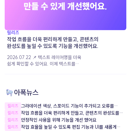
릴리즈
작업 흐름을 더욱 편리하게 만들고, 콘텐츠의
완성도를 높일 수 있도록 기능을 개선했어요.
2026.07.22 📌 텍스트 레이어명을 더욱
쉽게 확인할 수 있어요. 이제 텍스트를
작성하면 입력한 내용이 레이어 이름으로
자동 지정돼요. 레이어 이름을 직접 변경한
경우에는 설정한 이름이 그대로 유지되어,
여러 레이어를 더욱 편리하게 구분하고
아폭뉴스
관리할 수 있습니다. 📌 음악 재생 옵션이
더욱 다양해졌어요. 음악이 재생되는 구간과
그라데이션 색상, 스포이드 기능이 추가되고 오류를
릴리즈
볼륨을 원하는 대로 설정할 수 있도록 상세
잡았어요!
작업 흐름을 더욱 편리하게 만들고, 콘텐츠의 완성도를
릴리즈
옵션을 개선했어요. 콘텐츠의 분위기와
높일 수 있도록 기능을 개선했어요.
안정적인 사용을 위해 기능을 개선 했어요
릴리즈
장면에 맞게 음악을 조절하여 더욱 완성도
작업 효율을 높일 수 있도록 편집 기능과 UI를 새롭게
릴리즈
높은 콘텐츠를 제작해 보세요. 📌 서비스