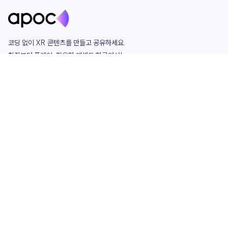
코딩 없이 XR 콘텐츠를 만들고 공유하세요. 

창작부터 플레이, 필요한 애셋도 한곳에서!

그리고 커뮤니티에서 함께하는 즐거움까지 

언제나 apoc이 함께합니다.
apoc
portfolio
마켓플레이스
요금제
play
studio