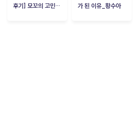
후기] 모꼬의 고민세
가 된 이유_황수아
탁소_황수아