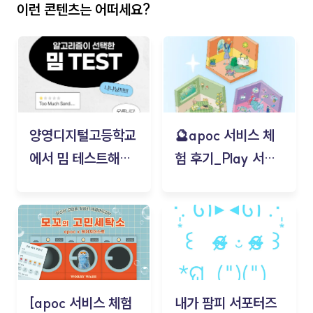
이런 콘텐츠는 어떠세요?
양영디지털고등학교
🔮apoc 서비스 체
에서 밈 테스트해보
험 후기_Play 서비
기!
스(무드룸 테스트) -
김태현
[apoc 서비스 체험
내가 팜피 서포터즈