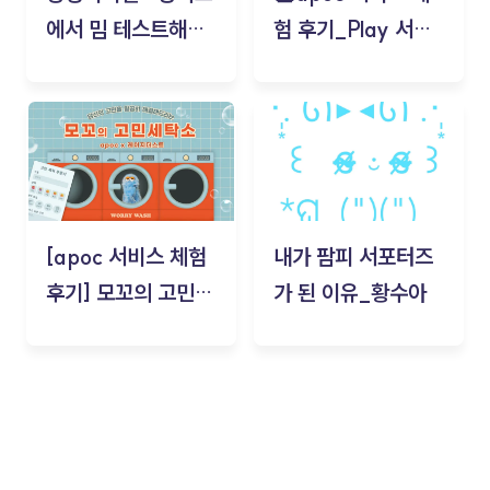
에서 밈 테스트해보
험 후기_Play 서비
기!
스(무드룸 테스트) -
김태현
[apoc 서비스 체험
내가 팜피 서포터즈
후기] 모꼬의 고민세
가 된 이유_황수아
탁소_황수아