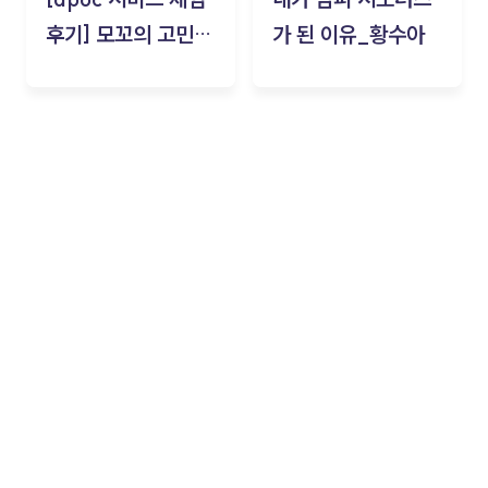
후기] 모꼬의 고민세
가 된 이유_황수아
탁소_황수아