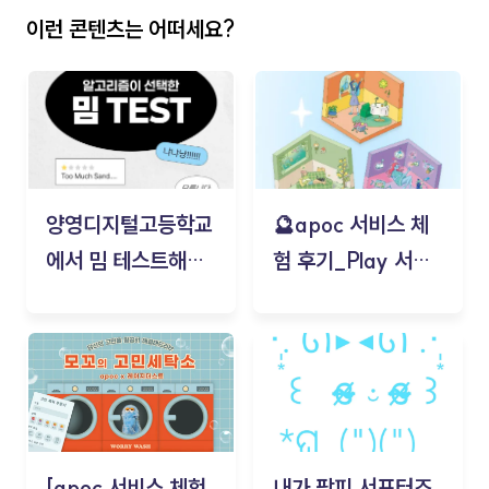
이런 콘텐츠는 어떠세요?
양영디지털고등학교
🔮apoc 서비스 체
에서 밈 테스트해보
험 후기_Play 서비
기!
스(무드룸 테스트) -
김태현
[apoc 서비스 체험
내가 팜피 서포터즈