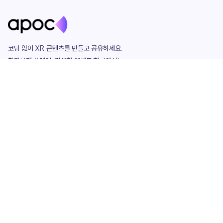
코딩 없이 XR 콘텐츠를 만들고 공유하세요. 

창작부터 플레이, 필요한 애셋도 한곳에서!

그리고 커뮤니티에서 함께하는 즐거움까지 

언제나 apoc이 함께합니다.
apoc
portfolio
마켓플레이스
요금제
play
studio