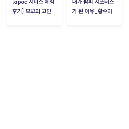
[apoc 서비스 체험
내가 팜피 서포터즈
후기] 모꼬의 고민세
가 된 이유_황수아
탁소_황수아