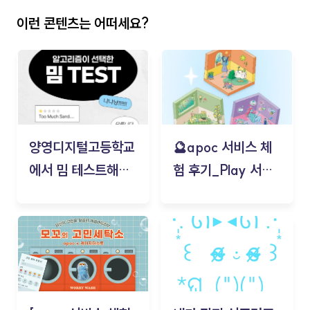
이런 콘텐츠는 어떠세요?
양영디지털고등학교
🔮apoc 서비스 체
에서 밈 테스트해보
험 후기_Play 서비
기!
스(무드룸 테스트) -
김태현