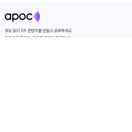
코딩 없이 XR 콘텐츠를 만들고 공유하세요. 

창작부터 플레이, 필요한 애셋도 한곳에서!

그리고 커뮤니티에서 함께하는 즐거움까지 

언제나 apoc이 함께합니다.
apoc
portfolio
마켓플레이스
요금제
play
studio