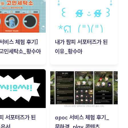
c 서비스 체험 후기]
내가 팜피 서포터즈가 된
 고민세탁소_황수아
이유_황수아
피 서포터즈가 된
apoc 서비스 체험 후기_
김은서
문하경_play 콘텐츠