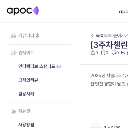
ap
커뮤니티 홈
← 목록으로 돌아가
[3주차챌린
인사이트
0
0
0
by
인터랙티브 스탠다드
2025년 서울파크 
고객인터뷰
진 멋진 경험이 될 것 
활용사례
매뉴얼
사용방법