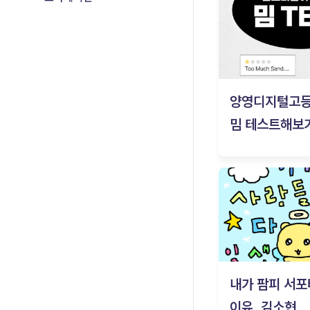
양영디지털고
밈 테스트해보기
내가 팜피 서포
이유_김소현