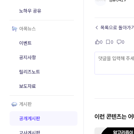
킴슈0429
노하우 공유
← 목록으로 돌아가
아폭뉴스
0
0
0
이벤트
공지사항
릴리즈노트
보도자료
게시판
이런 콘텐츠는 
공개게시판
교사게시판