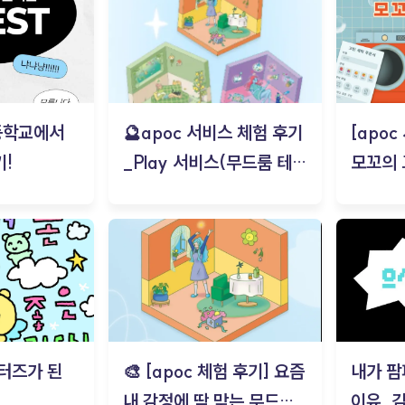
등학교에서
🔮apoc 서비스 체험 후기
[apo
!
_Play 서비스(무드룸 테스
모꼬의
트) - 김태현
터즈가 된
🎨 [apoc 체험 후기] 요즘
내가 팜
내 감정에 딱 맞는 무드룸
이유_