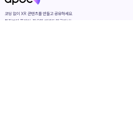
코딩 없이 XR 콘텐츠를 만들고 공유하세요. 

창작부터 플레이, 필요한 애셋도 한곳에서!

그리고 커뮤니티에서 함께하는 즐거움까지 

언제나 apoc이 함께합니다.
apoc
portfolio
마켓플레이스
요금제
play
studio
템플릿
asset