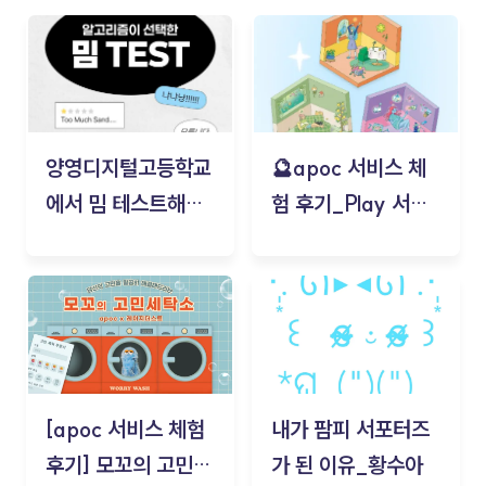
양영디지털고등학교
🔮apoc 서비스 체
에서 밈 테스트해보
험 후기_Play 서비
기!
스(무드룸 테스트) -
김태현
[apoc 서비스 체험
내가 팜피 서포터즈
후기] 모꼬의 고민세
가 된 이유_황수아