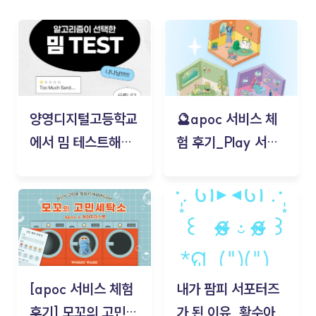
양영디지털고등학교
🔮apoc 서비스 체
에서 밈 테스트해보
험 후기_Play 서비
기!
스(무드룸 테스트) -
김태현
[apoc 서비스 체험
내가 팜피 서포터즈
후기] 모꼬의 고민세
가 된 이유_황수아