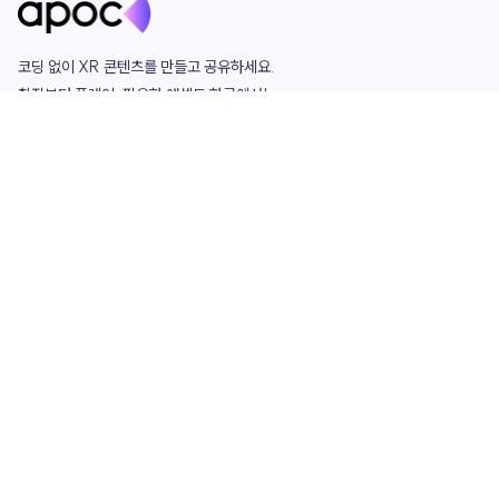
코딩 없이 XR 콘텐츠를 만들고 공유하세요. 

창작부터 플레이, 필요한 애셋도 한곳에서!

그리고 커뮤니티에서 함께하는 즐거움까지 

언제나 apoc이 함께합니다.
apoc
portfolio
마켓플레이스
요금제
play
studio
템플릿
asset