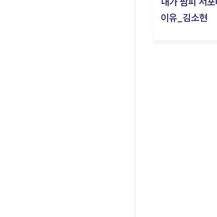
내가 팜피 서포
이유_김소현