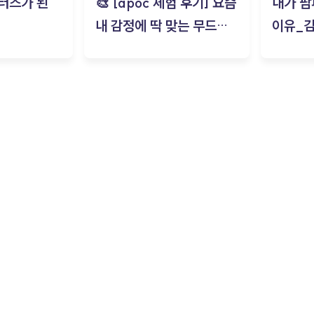
터즈가 된
🎨 [apoc 체험 후기] 요즘
내가 팜
내 감정에 딱 맞는 무드룸
이유_
은? | ‘무드룸 테스트’ 솔직
후기_김은서