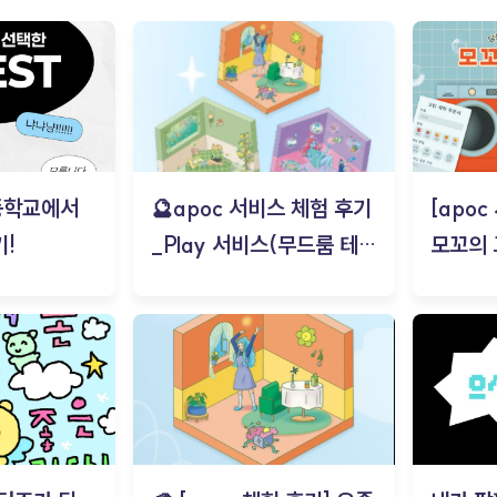
등학교에서
🔮apoc 서비스 체험 후기
[apo
!
_Play 서비스(무드룸 테스
모꼬의
트) - 김태현