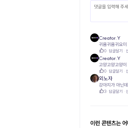
Creator.Y
귀욤귀욤귀요미
0
답글달기
Creator.Y
고양고양고양이
0
답글달기
외노자
강아지가 아닌데
3
답글달기
이런 콘텐츠는 