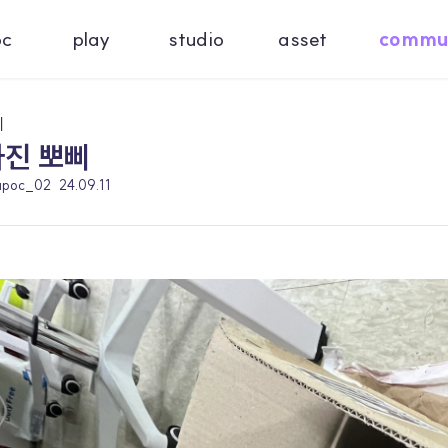
oc
play
studio
asset
commu
기
아진 뽀삐
apoc_02
24.09.11