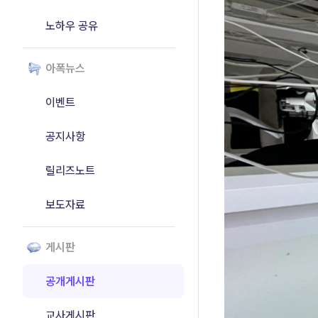
노하우 공유
아폭뉴스
이벤트
공지사항
릴리즈노트
보도자료
게시판
공개게시판
교사게시판