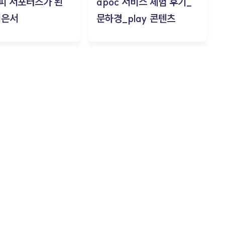
피 서포터즈가 된
apoc 서비스 체험 후기_
김은서
문하경_play 콘텐츠