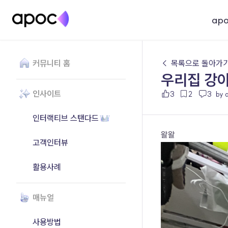
ap
커뮤니티 홈
← 목록으로 돌아가
우리집 강
인사이트
3
2
3
by 
인터랙티브 스탠다드
왈왈
고객인터뷰
활용사례
매뉴얼
사용방법