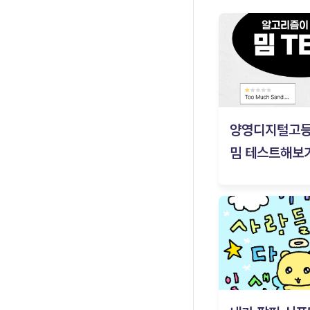
양영디지털고
밈 테스트해보기