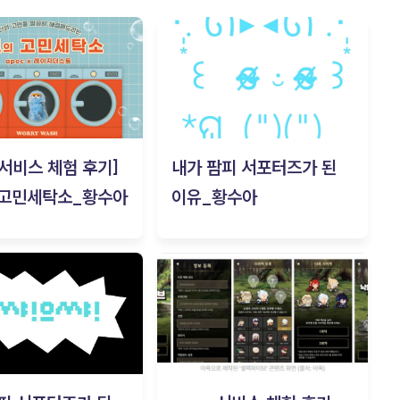
c 서비스 체험 후기]
내가 팜피 서포터즈가 된
 고민세탁소_황수아
이유_황수아