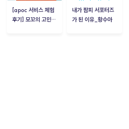
[apoc 서비스 체험
내가 팜피 서포터즈
후기] 모꼬의 고민세
가 된 이유_황수아
탁소_황수아