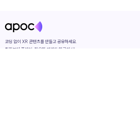
코딩 없이 XR 콘텐츠를 만들고 공유하세요. 

창작부터 플레이, 필요한 애셋도 한곳에서!

그리고 커뮤니티에서 함께하는 즐거움까지 

언제나 apoc이 함께합니다.
apoc
portfolio
마켓플레이스
요금제
play
studio