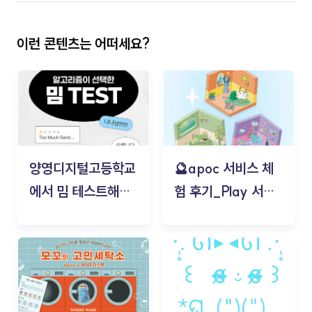
이런 콘텐츠는 어떠세요?
양영디지털고등학교
🔮apoc 서비스 체
에서 밈 테스트해보
험 후기_Play 서비
기!
스(무드룸 테스트) -
김태현