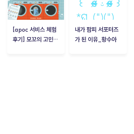
[apoc 서비스 체험
내가 팜피 서포터즈
후기] 모꼬의 고민세
가 된 이유_황수아
탁소_황수아