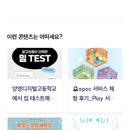
이런 콘텐츠는 어떠세요?
양영디지털고등학교
🔮apoc 서비스 체
에서 밈 테스트해보
험 후기_Play 서비
기!
스(무드룸 테스트) -
김태현