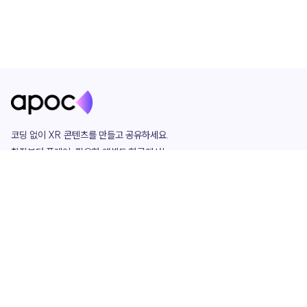
코딩 없이 XR 콘텐츠를 만들고 공유하세요. 

창작부터 플레이, 필요한 애셋도 한곳에서!

그리고 커뮤니티에서 함께하는 즐거움까지 

언제나 apoc이 함께합니다.
apoc
portfolio