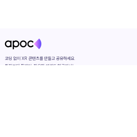
코딩 없이 XR 콘텐츠를 만들고 공유하세요. 

창작부터 플레이, 필요한 애셋도 한곳에서!

그리고 커뮤니티에서 함께하는 즐거움까지 

언제나 apoc이 함께합니다.
apoc
portfolio