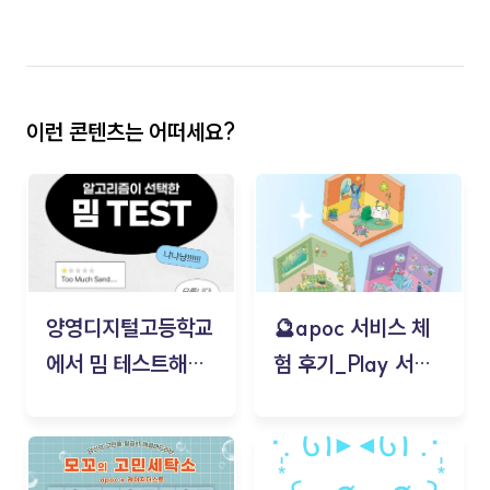
이런 콘텐츠는 어떠세요?
양영디지털고등학교
🔮apoc 서비스 체
에서 밈 테스트해보
험 후기_Play 서비
기!
스(무드룸 테스트) -
김태현