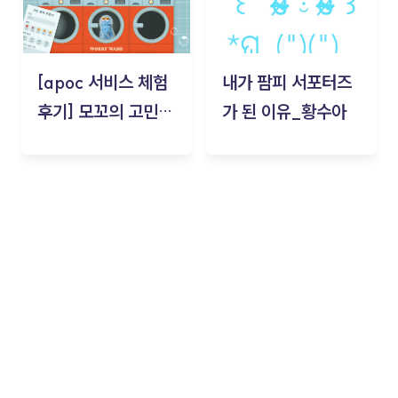
[apoc 서비스 체험
내가 팜피 서포터즈
후기] 모꼬의 고민세
가 된 이유_황수아
탁소_황수아