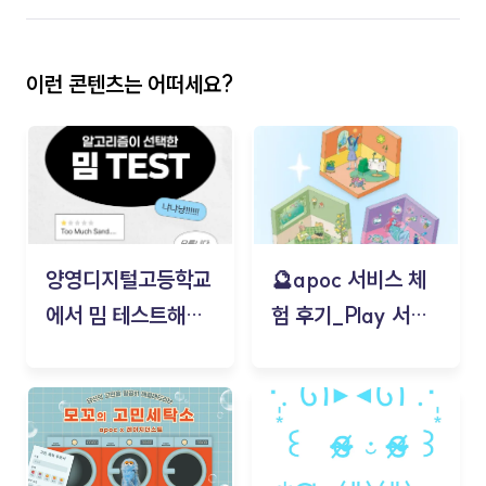
이런 콘텐츠는 어떠세요?
양영디지털고등학교
🔮apoc 서비스 체
에서 밈 테스트해보
험 후기_Play 서비
기!
스(무드룸 테스트) -
김태현