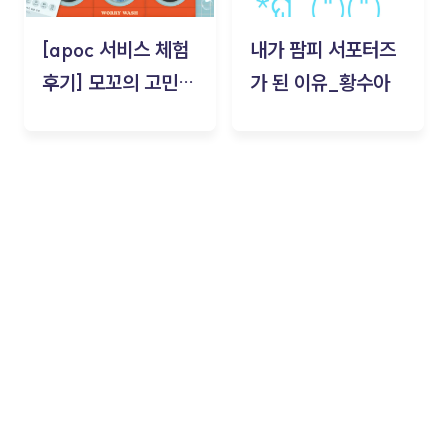
[apoc 서비스 체험
내가 팜피 서포터즈
후기] 모꼬의 고민세
가 된 이유_황수아
탁소_황수아