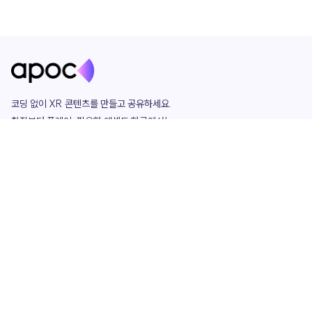
코딩 없이 XR 콘텐츠를 만들고 공유하세요. 

창작부터 플레이, 필요한 애셋도 한곳에서!

그리고 커뮤니티에서 함께하는 즐거움까지 

언제나 apoc이 함께합니다.
apoc
portfolio
마켓플레이스
요금제
play